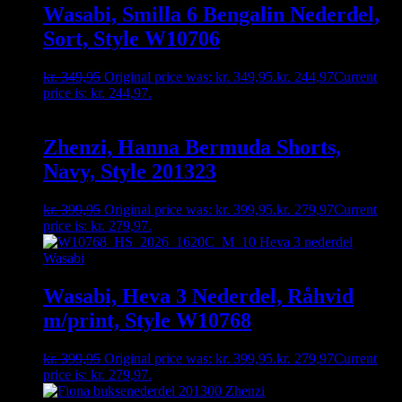
Wasabi, Smilla 6 Bengalin Nederdel,
Sort, Style W10706
kr.
349,95
Original price was: kr. 349,95.
kr.
244,97
Current
price is: kr. 244,97.
Zhenzi, Hanna Bermuda Shorts,
Navy, Style 201323
kr.
399,95
Original price was: kr. 399,95.
kr.
279,97
Current
price is: kr. 279,97.
Wasabi, Heva 3 Nederdel, Råhvid
m/print, Style W10768
kr.
399,95
Original price was: kr. 399,95.
kr.
279,97
Current
price is: kr. 279,97.