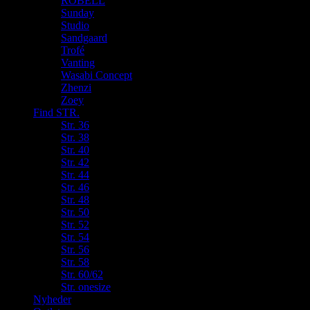
ROBELL
Sunday
Studio
Sandgaard
Trofé
Vanting
Wasabi Concept
Zhenzi
Zoey
Find STR.
Str. 36
Str. 38
Str. 40
Str. 42
Str. 44
Str. 46
Str. 48
Str. 50
Str. 52
Str. 54
Str. 56
Str. 58
Str. 60/62
Str. onesize
Nyheder