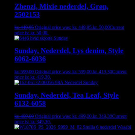
Zhenzi, Mixie nederdel, Grøn,
2502153
kr.
449,95
Original price was: kr. 449,95.
kr.
50,00
Current
price is: kr. 50,00.
Sunday, Nederdel, Lys denim, Style
6062-6036
kr.
599,00
Original price was: kr. 599,00.
kr.
419,30
Current
price is: kr. 419,30.
Sunday, Nederdel, Tea Leaf, Style
6132-6058
kr.
499,00
Original price was: kr. 499,00.
kr.
349,30
Current
price is: kr. 349,30.