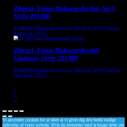
Zhenzi, Fiona Buksenederdel, Sort,
Style 201300
kr.
399,95
Original price was: kr. 399,95.
kr.
279,97
Current
price is: kr. 279,97.
Zhenzi, Fiona Buksenederdel,
Chateau, Style 201300
kr.
399,95
Original price was: kr. 399,95.
kr.
279,97
Current
price is: kr. 279,97.
1
2
3
→
Vi anvender cookies for at sikre at vi giver dig den bedst mulige
oplevelse af vores website. Hvis du fortsætter med at bruge dette site