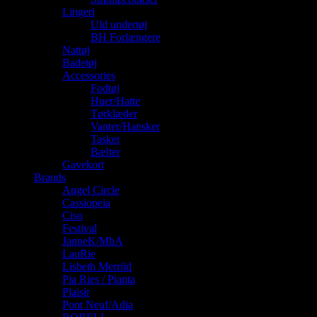
Lingeri
Uld undertøj
BH Forlængere
Nattøj
Badetøj
Accessories
Fodtøj
Huer/Hatte
Tørklæder
Vanter/Hansker
Tasker
Bælter
Gavekort
Brands
Angel Circle
Cassiopeia
Ciso
Festival
JanneK/MbA
LauRie
Lisbeth Merrild
Pia Ries / Pianta
Plaisir
Pont Neuf/Adia