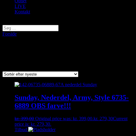
Outlet
LIVE
Kontakt
Vælg en side
Forside
/ Varer tagged “Nederdel”
Nederdel
Viser 1–9 af 27 resultater
Sorted by latest
Sunday, Nederdel, Army, Style 6735-
6889 OBS farve!!!
kr.
399,00
Original price was: kr. 399,00.
kr.
279,30
Current
price is: kr. 279,30.
Tilbud