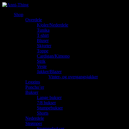
Shop
Overdele
Kjoler/Nederdele
Tunika
T-shirt
Bluser
Skjorter
Toppe
Cardigan/Kimono
Strik
Veste
Jakker/Blazer
Vinter- og overgangsjakker
Leggins
Poncho’er
Bukser
Lange bukser
7/8 bukser
Stumpebukser
Shorts
Nederdele
Strømper
Strømpebukser