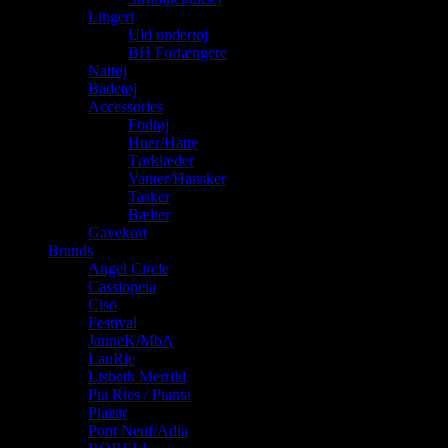
Lingeri
Uld undertøj
BH Forlængere
Nattøj
Badetøj
Accessories
Fodtøj
Huer/Hatte
Tørklæder
Vanter/Hansker
Tasker
Bælter
Gavekort
Brands
Angel Circle
Cassiopeia
Ciso
Festival
JanneK/MbA
LauRie
Lisbeth Merrild
Pia Ries / Pianta
Plaisir
Pont Neuf/Adia