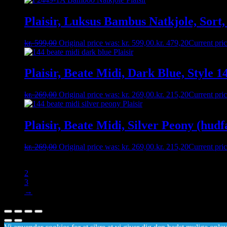
Plaisir, Luksus Bambus Natkjole, Sort
kr.
599,00
Original price was: kr. 599,00.
kr.
479,20
Current pric
Plaisir, Beate Midi, Dark Blue, Style 1
kr.
269,00
Original price was: kr. 269,00.
kr.
215,20
Current pric
Plaisir, Beate Midi, Silver Peony (hudf
kr.
269,00
Original price was: kr. 269,00.
kr.
215,20
Current pric
1
2
3
→