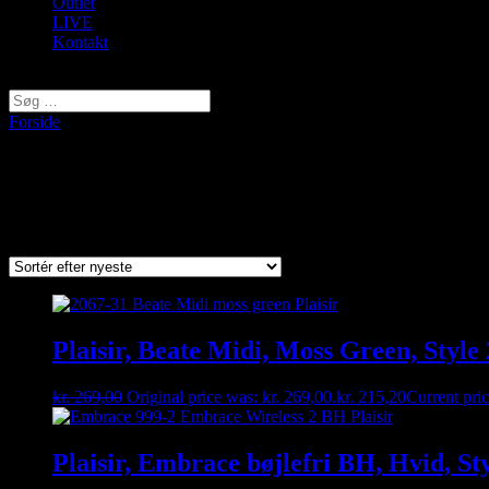
Outlet
LIVE
Kontakt
Vælg en side
Forside
/ Varer tagged “Plaisir”
Plaisir
Viser 1–9 af 20 resultater
Sorted by latest
Plaisir, Beate Midi, Moss Green, Style
kr.
269,00
Original price was: kr. 269,00.
kr.
215,20
Current pric
Plaisir, Embrace bøjlefri BH, Hvid, St