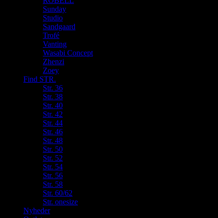
ROBELL
Sunday
Studio
Sandgaard
Trofé
Vanting
Wasabi Concept
Zhenzi
Zoey
Find STR.
Str. 36
Str. 38
Str. 40
Str. 42
Str. 44
Str. 46
Str. 48
Str. 50
Str. 52
Str. 54
Str. 56
Str. 58
Str. 60/62
Str. onesize
Nyheder