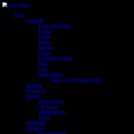
Shop
Overdele
Kjoler/Nederdele
Tunika
T-shirt
Bluser
Skjorter
Toppe
Cardigan/Kimono
Strik
Veste
Jakker/Blazer
Vinter- og overgangsjakker
Leggins
Poncho’er
Bukser
Lange bukser
7/8 bukser
Stumpebukser
Shorts
Nederdele
Strømper
Strømpebukser