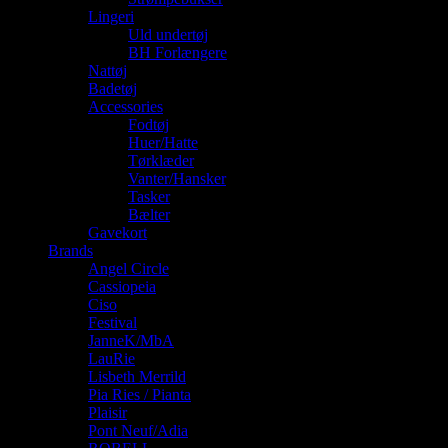
Lingeri
Uld undertøj
BH Forlængere
Nattøj
Badetøj
Accessories
Fodtøj
Huer/Hatte
Tørklæder
Vanter/Hansker
Tasker
Bælter
Gavekort
Brands
Angel Circle
Cassiopeia
Ciso
Festival
JanneK/MbA
LauRie
Lisbeth Merrild
Pia Ries / Pianta
Plaisir
Pont Neuf/Adia