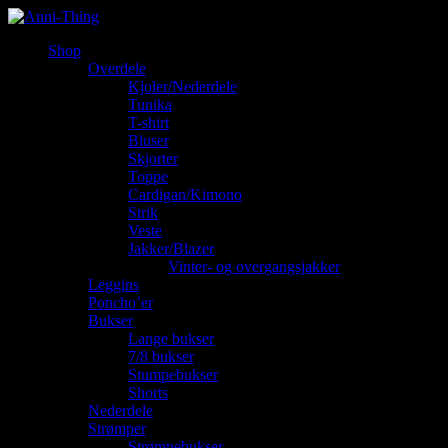
Shop
Overdele
Kjoler/Nederdele
Tunika
T-shirt
Bluser
Skjorter
Toppe
Cardigan/Kimono
Strik
Veste
Jakker/Blazer
Vinter- og overgangsjakker
Leggins
Poncho’er
Bukser
Lange bukser
7/8 bukser
Stumpebukser
Shorts
Nederdele
Strømper
Strømpebukser