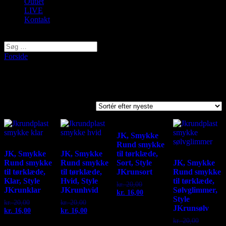
Outlet
LIVE
Kontakt
Vælg en side
Forside
/ Varer tagged “smykke til tørklæde”
smykke til tørklæde
Viser 1–9 af 13 resultater
Sorted
by
latest
JK, Smykke
Rund smykke
JK, Smykke
JK, Smykke
til tørklæde,
Rund smykke
Rund smykke
Sort, Style
JK, Smykke
til tørklæde,
til tørklæde,
JKrunsort
Rund smykke
Klar, Style
Hvid, Style
til tørklæde,
kr.
20,00
Original
JKrunklar
JKrunhvid
Sølvglimmer,
kr.
16,00
price
Current
Style
was:
price
kr.
20,00
Original
kr.
20,00
Original
JKrunsølv
kr. 20,00.
is:
kr.
16,00
price
Current
kr.
16,00
price
Current
kr. 16,00.
was:
price
was:
price
kr.
20,00
Original