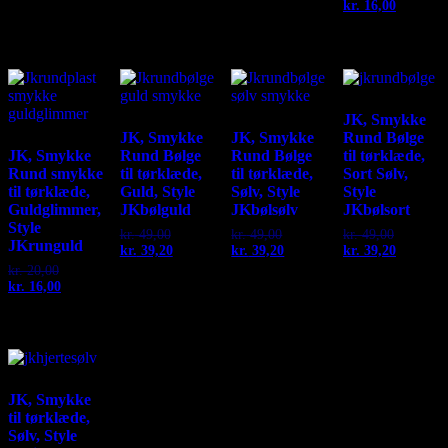
kr. 20,00.
is:
kr. 20,00.
is:
kr.
16,00
price
Current
kr. 16,00.
kr. 16,00.
was:
price
kr. 20,00
is:
kr. 16,00
JK, Smykke
JK, Smykke
JK, Smykke
Rund Bølge
JK, Smykke
Rund Bølge
Rund Bølge
til tørklæde,
Rund smykke
til tørklæde,
til tørklæde,
Sort Sølv,
til tørklæde,
Guld, Style
Sølv, Style
Style
Guldglimmer,
JKbølguld
JKbølsølv
JKbølsort
Style
kr.
49,00
Original
kr.
49,00
Original
kr.
49,00
Original
JKrunguld
kr.
39,20
price
Current
kr.
39,20
price
Current
kr.
39,20
price
Current
was:
price
was:
price
was:
price
kr.
20,00
Original
kr. 49,00.
is:
kr. 49,00.
is:
kr. 49,00
is:
kr.
16,00
price
Current
kr. 39,20.
kr. 39,20.
kr. 39,20
was:
price
kr. 20,00.
is:
kr. 16,00.
JK, Smykke
til tørklæde,
Sølv, Style