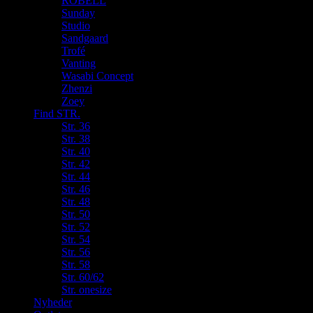
ROBELL
Sunday
Studio
Sandgaard
Trofé
Vanting
Wasabi Concept
Zhenzi
Zoey
Find STR.
Str. 36
Str. 38
Str. 40
Str. 42
Str. 44
Str. 46
Str. 48
Str. 50
Str. 52
Str. 54
Str. 56
Str. 58
Str. 60/62
Str. onesize
Nyheder