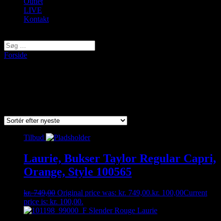
Outlet
LIVE
Kontakt
Vælg en side
Forside
/ Varer tagged “Stretch”
Stretch
Viser 1–9 af 19 resultater
Sorted by latest
Tilbud
Laurie, Bukser Taylor Regular Capri,
Orange, Style 100565
kr.
749,00
Original price was: kr. 749,00.
kr.
100,00
Current
price is: kr. 100,00.