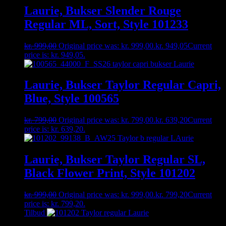
Laurie, Bukser Slender Rouge
Regular ML, Sort, Style 101233
kr.
999,00
Original price was: kr. 999,00.
kr.
949,05
Current
price is: kr. 949,05.
Laurie, Bukser Taylor Regular Capri,
Blue, Style 100565
kr.
799,00
Original price was: kr. 799,00.
kr.
639,20
Current
price is: kr. 639,20.
Laurie, Bukser Taylor Regular SL,
Black Flower Print, Style 101202
kr.
999,00
Original price was: kr. 999,00.
kr.
799,20
Current
price is: kr. 799,20.
Tilbud