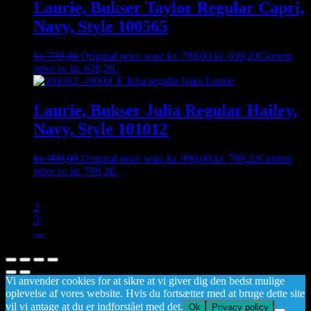
Laurie, Bukser Taylor Regular Capri,
Navy, Style 100565
kr.
799,00
Original price was: kr. 799,00.
kr.
639,20
Current
price is: kr. 639,20.
Laurie, Bukser Julia Regular Hailey,
Navy, Style 101012
kr.
999,00
Original price was: kr. 999,00.
kr.
799,20
Current
price is: kr. 799,20.
1
2
3
→
Vi anvender cookies for at sikre at vi giver dig den bedst mulige
oplevelse af vores website. Hvis du fortsætter med at bruge dette site
vil vi antage at du er indforstået med det.
Ok
Privacy policy