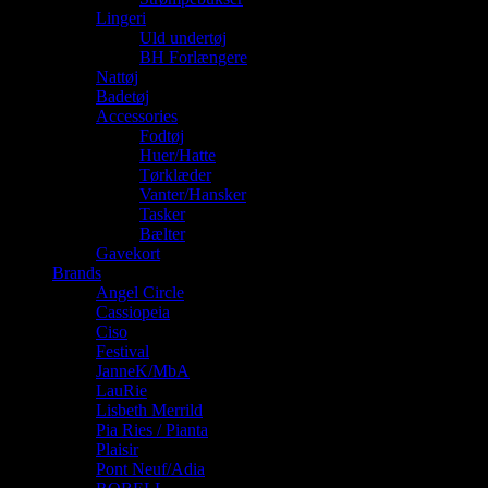
Lingeri
Uld undertøj
BH Forlængere
Nattøj
Badetøj
Accessories
Fodtøj
Huer/Hatte
Tørklæder
Vanter/Hansker
Tasker
Bælter
Gavekort
Brands
Angel Circle
Cassiopeia
Ciso
Festival
JanneK/MbA
LauRie
Lisbeth Merrild
Pia Ries / Pianta
Plaisir
Pont Neuf/Adia