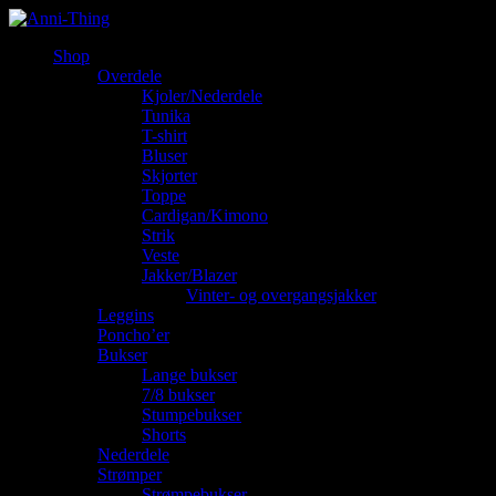
Shop
Overdele
Kjoler/Nederdele
Tunika
T-shirt
Bluser
Skjorter
Toppe
Cardigan/Kimono
Strik
Veste
Jakker/Blazer
Vinter- og overgangsjakker
Leggins
Poncho’er
Bukser
Lange bukser
7/8 bukser
Stumpebukser
Shorts
Nederdele
Strømper
Strømpebukser