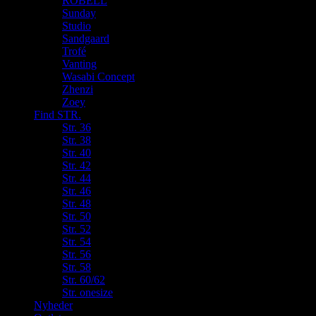
ROBELL
Sunday
Studio
Sandgaard
Trofé
Vanting
Wasabi Concept
Zhenzi
Zoey
Find STR.
Str. 36
Str. 38
Str. 40
Str. 42
Str. 44
Str. 46
Str. 48
Str. 50
Str. 52
Str. 54
Str. 56
Str. 58
Str. 60/62
Str. onesize
Nyheder