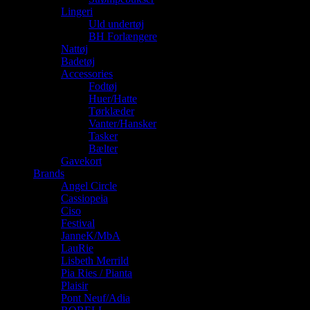
Lingeri
Uld undertøj
BH Forlængere
Nattøj
Badetøj
Accessories
Fodtøj
Huer/Hatte
Tørklæder
Vanter/Hansker
Tasker
Bælter
Gavekort
Brands
Angel Circle
Cassiopeia
Ciso
Festival
JanneK/MbA
LauRie
Lisbeth Merrild
Pia Ries / Pianta
Plaisir
Pont Neuf/Adia