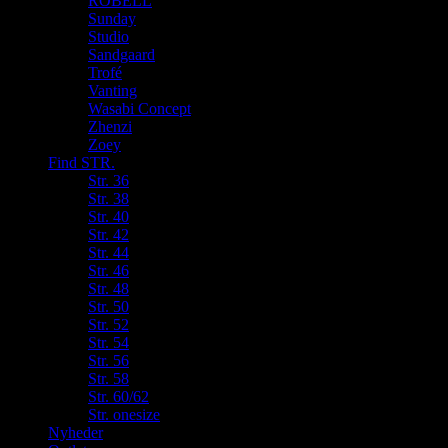
ROBELL
Sunday
Studio
Sandgaard
Trofé
Vanting
Wasabi Concept
Zhenzi
Zoey
Find STR.
Str. 36
Str. 38
Str. 40
Str. 42
Str. 44
Str. 46
Str. 48
Str. 50
Str. 52
Str. 54
Str. 56
Str. 58
Str. 60/62
Str. onesize
Nyheder