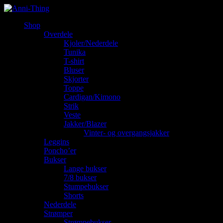
Shop
Overdele
Kjoler/Nederdele
Tunika
T-shirt
Bluser
Skjorter
Toppe
Cardigan/Kimono
Strik
Veste
Jakker/Blazer
Vinter- og overgangsjakker
Leggins
Poncho’er
Bukser
Lange bukser
7/8 bukser
Stumpebukser
Shorts
Nederdele
Strømper
Strømpebukser