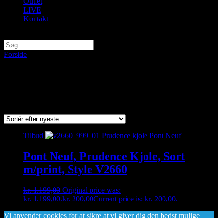
Outlet
LIVE
Kontakt
Vælg en side
Forside
/ Varer tagged “v2660”
v2660
Viser et enkelt resultat
Tilbud
Pont Neuf, Prudence Kjole, Sort
m/print, Style V2660
kr.
1.199,00
Original price was:
kr. 1.199,00.
kr.
200,00
Current price is: kr. 200,00.
Vi anvender cookies for at sikre at vi giver dig den bedst mulige