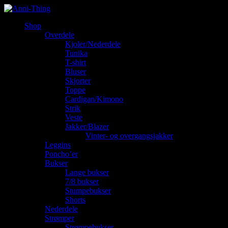
Shop
Overdele
Kjoler/Nederdele
Tunika
T-shirt
Bluser
Skjorter
Toppe
Cardigan/Kimono
Strik
Veste
Jakker/Blazer
Vinter- og overgangsjakker
Leggins
Poncho’er
Bukser
Lange bukser
7/8 bukser
Stumpebukser
Shorts
Nederdele
Strømper
Strømpebukser