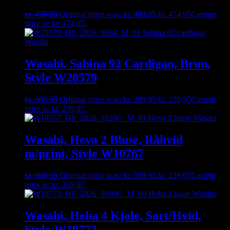
kr.
499,95
Original price was: kr. 499,95.
kr.
474,95
Current
price is: kr. 474,95.
Wasabi, Sabina 92 Cardigan, Brun,
Style W20579
kr.
399,95
Original price was: kr. 399,95.
kr.
239,97
Current
price is: kr. 239,97.
Wasabi, Heva 2 Bluse, Råhvid
m/print, Style W10767
kr.
399,95
Original price was: kr. 399,95.
kr.
239,97
Current
price is: kr. 239,97.
Wasabi, Heba 4 Kjole, Sort/Hvid,
Style W10773