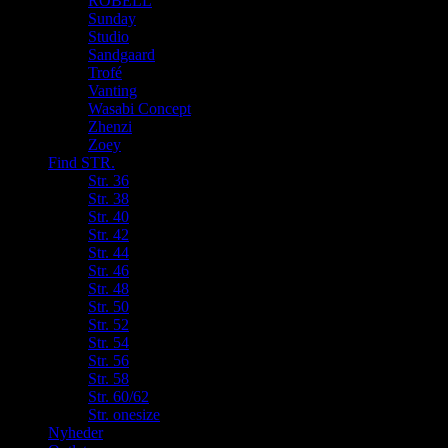
ROBELL
Sunday
Studio
Sandgaard
Trofé
Vanting
Wasabi Concept
Zhenzi
Zoey
Find STR.
Str. 36
Str. 38
Str. 40
Str. 42
Str. 44
Str. 46
Str. 48
Str. 50
Str. 52
Str. 54
Str. 56
Str. 58
Str. 60/62
Str. onesize
Nyheder