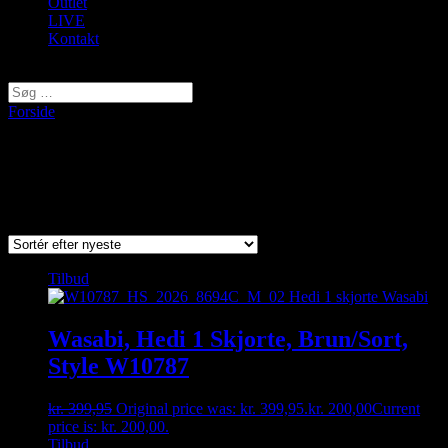
Outlet
LIVE
Kontakt
Vælg en side
Forside
/ Varer tagged “wasabi”
wasabi
Viser 1–9 af 120 resultater
Sorted by latest
Tilbud
Wasabi, Hedi 1 Skjorte, Brun/Sort,
Style W10787
kr.
399,95
Original price was: kr. 399,95.
kr.
200,00
Current
price is: kr. 200,00.
Tilbud