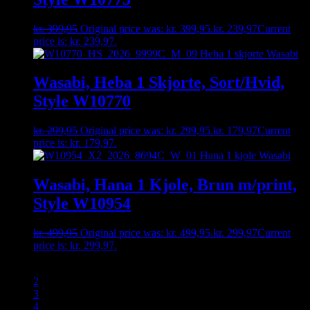
kr.
399,95
Original price was: kr. 399,95.
kr.
239,97
Current
price is: kr. 239,97.
Wasabi, Heba 1 Skjorte, Sort/Hvid,
Style W10770
kr.
299,95
Original price was: kr. 299,95.
kr.
179,97
Current
price is: kr. 179,97.
Wasabi, Hana 1 Kjole, Brun m/print,
Style W10954
kr.
499,95
Original price was: kr. 499,95.
kr.
299,97
Current
price is: kr. 299,97.
1
2
3
4