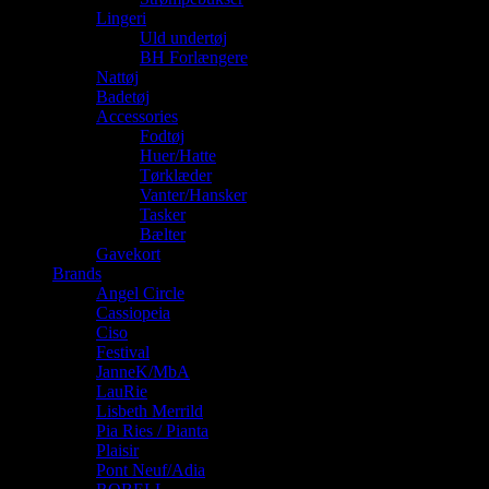
Lingeri
Uld undertøj
BH Forlængere
Nattøj
Badetøj
Accessories
Fodtøj
Huer/Hatte
Tørklæder
Vanter/Hansker
Tasker
Bælter
Gavekort
Brands
Angel Circle
Cassiopeia
Ciso
Festival
JanneK/MbA
LauRie
Lisbeth Merrild
Pia Ries / Pianta
Plaisir
Pont Neuf/Adia