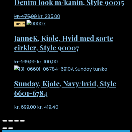
Denim look m/kanin, Style 90015
Original
Current
kr.
475,00
kr.
285,00
price
price
Tilbud
was:
is:
JanneK, Kjole, Hvid med sorte
kr. 475,00.
kr. 285,00.
cirkler, Style 90007
Original
Current
kr.
299,00
kr.
100,00
price
price
was:
is:
Sunday, Kjole, Navy/hvid, Style
kr. 299,00.
kr. 100,00.
6601-6784
Original
Current
kr.
699,00
kr.
419,40
price
price
was:
is:
kr. 699,00.
kr. 419,40.