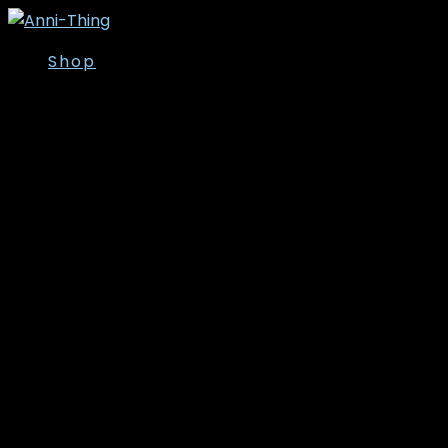
Shop
Overdele
Kjoler/Nederdele
Tunika
T-shirt
Bluser
Skjorter
Toppe
Cardigan/Kimono
Strik
Veste
Jakker/Blazer
Vinter- og
overgangsjakker
Leggins
Poncho’er