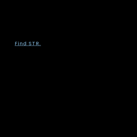
Trofé
Vanting
Wasabi Concept
Zhenzi
Zoey
Find STR.
Str. 36
Str. 38
Str. 40
Str. 42
Str. 44
Str. 46
Str. 48
Str. 50
Str. 52
Str. 54
Str. 56
Str. 58