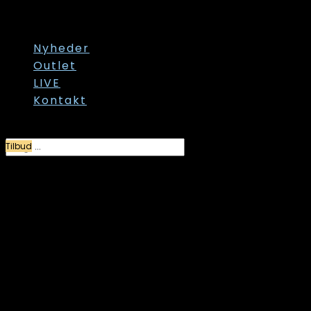
Str. 60/62
Str. onesize
Nyheder
Outlet
LIVE
Kontakt
Vælg en side
Tilbud
Angel Circle, Kimono,
Hvid/Sort, Style
AA3476T