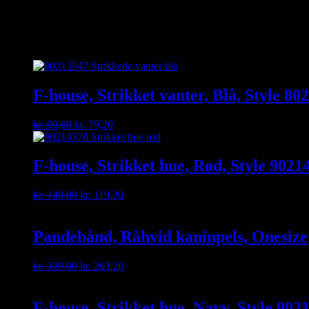
Relaterede varer
F-house, Strikket vanter, Blå, Style 80
Original
Current
kr.
99,00
kr.
79,20
price
price
was:
is:
kr. 99,00.
kr. 79,20.
F-house, Strikket hue, Rød, Style 9021
Original
Current
kr.
149,00
kr.
119,20
price
price
was:
is:
kr. 149,00.
kr. 119,20.
Pandebånd, Råhvid kaninpels, Onesize
Original
Current
kr.
329,00
kr.
263,20
price
price
was:
is:
kr. 329,00.
kr. 263,20.
F-house, Strikket hue, Navy, Style 902