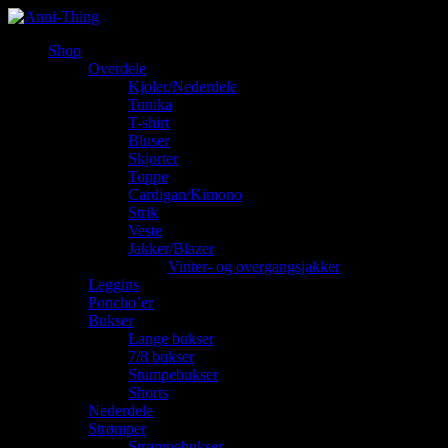
Shop
Overdele
Kjoler/Nederdele
Tunika
T-shirt
Bluser
Skjorter
Toppe
Cardigan/Kimono
Strik
Veste
Jakker/Blazer
Vinter- og overgangsjakker
Leggins
Poncho’er
Bukser
Lange bukser
7/8 bukser
Stumpebukser
Shorts
Nederdele
Strømper
Strømpebukser