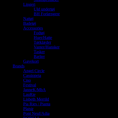
Lingeri
Uld undertøj
BH Forlængere
Nattøj
Badetøj
Accessories
Fodtøj
Huer/Hatte
Tørklæder
Vanter/Hansker
Tasker
Bælter
Gavekort
Brands
Angel Circle
Cassiopeia
Ciso
Festival
JanneK/MbA
LauRie
Lisbeth Merrild
Pia Ries / Pianta
Plaisir
Pont Neuf/Adia