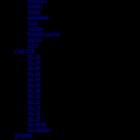
ROBELL
Sunday
Studio
Sandgaard
Trofé
Vanting
Wasabi Concept
Zhenzi
Zoey
Find STR.
Str. 36
Str. 38
Str. 40
Str. 42
Str. 44
Str. 46
Str. 48
Str. 50
Str. 52
Str. 54
Str. 56
Str. 58
Str. 60/62
Str. onesize
Nyheder