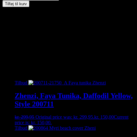
Tilføj til kurv
Materiale: 100% bomuld
Vask ved 30 grader
Kan du ikke finde den størrelse du gerne vil have – så kontakt os
enten på besked, mail eller tlf. 30356005. måske har vi den
hængende i vores fysiske butik 🙂
Relaterede varer
Tilbud
Zhenzi, Faya Tunika, Daffodil Yellow,
Style 200711
kr.
299,95
Original price was: kr. 299,95.
kr.
150,00
Current
price is: kr. 150,00.
Tilbud