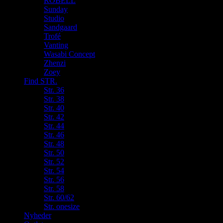
ROBELL
Sunday
Studio
Sandgaard
Trofé
Vanting
Wasabi Concept
Zhenzi
Zoey
Find STR.
Str. 36
Str. 38
Str. 40
Str. 42
Str. 44
Str. 46
Str. 48
Str. 50
Str. 52
Str. 54
Str. 56
Str. 58
Str. 60/62
Str. onesize
Nyheder