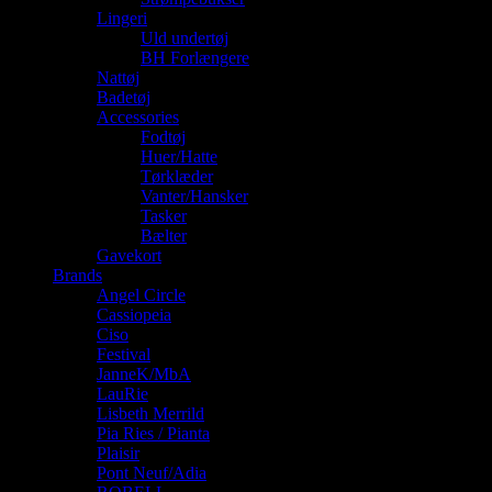
Lingeri
Uld undertøj
BH Forlængere
Nattøj
Badetøj
Accessories
Fodtøj
Huer/Hatte
Tørklæder
Vanter/Hansker
Tasker
Bælter
Gavekort
Brands
Angel Circle
Cassiopeia
Ciso
Festival
JanneK/MbA
LauRie
Lisbeth Merrild
Pia Ries / Pianta
Plaisir
Pont Neuf/Adia