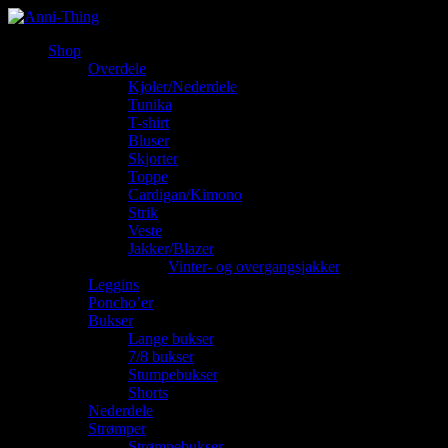
Shop
Overdele
Kjoler/Nederdele
Tunika
T-shirt
Bluser
Skjorter
Toppe
Cardigan/Kimono
Strik
Veste
Jakker/Blazer
Vinter- og overgangsjakker
Leggins
Poncho’er
Bukser
Lange bukser
7/8 bukser
Stumpebukser
Shorts
Nederdele
Strømper
Strømpebukser