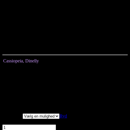
afsluttes også en med en flæsekant.
En alsidig model, der fungerer både til hverdag og mere festlige
anledninger.
Brug den evt. sammen med et par tætsiddende denim bukser, eller et
par rappe tights.
Den er fremstillet af 100% bomuld, hvilket betyder den er åndbar og
meget behagelig at have på.
Cassiopeia, Dinelly
Størrelse
S
M
L
XL
Længde målt fra
99
101
102
103
midten
Brystmål
124
130
138
142
Hoftemål
134
142
152
158
3/4 ærmer
Vi har målt tøjet, alle
mål er +/- 2 cm.
Størrelser
Ryd
Cassiopeia, Dinelly Tunika, Denimblue, Style Dinelly antal