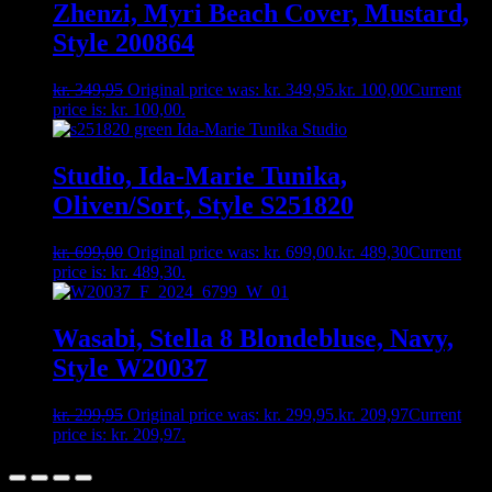
Zhenzi, Myri Beach Cover, Mustard,
Style 200864
kr.
349,95
Original price was: kr. 349,95.
kr.
100,00
Current
price is: kr. 100,00.
Studio, Ida-Marie Tunika,
Oliven/Sort, Style S251820
kr.
699,00
Original price was: kr. 699,00.
kr.
489,30
Current
price is: kr. 489,30.
Wasabi, Stella 8 Blondebluse, Navy,
Style W20037
kr.
299,95
Original price was: kr. 299,95.
kr.
209,97
Current
price is: kr. 209,97.