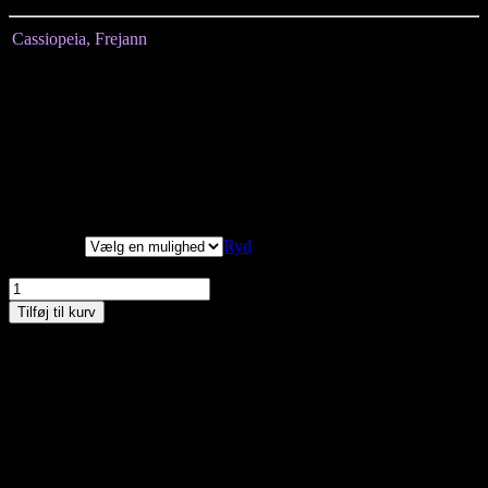
Cassiopeia, Frejann
a
Størrelse
S
M
L
XL
Længde målt fra
51
52
53
54
midten
Brystmål
104
116
124
130
Hoftemål
110
122
128
136
Uden ærmer
Vi har målt tøjet, alle
mål er +/- 2 cm.
Størrelser
Ryd
Cassiopeia, Frejanna Stroptop, Mellemblå, Style Frejanna antal
Tilføj til kurv
Materiale: 95% bomuld og 5% elastan
Vask ved 30 grader
Kan du ikke finde den størrelse du gerne vil have – så kontakt os
enten på besked, mail eller tlf. 30356005. måske har vi den