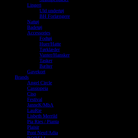
Lingeri
Uld undertøj
BH Forlængere
Nattøj
Badetøj
Accessories
Fodtøj
Huer/Hatte
Tørklæder
Vanter/Hansker
Tasker
Bælter
Gavekort
Brands
Angel Circle
Cassiopeia
Ciso
Festival
JanneK/MbA
LauRie
Lisbeth Merrild
Pia Ries / Pianta
Plaisir
Pont Neuf/Adia