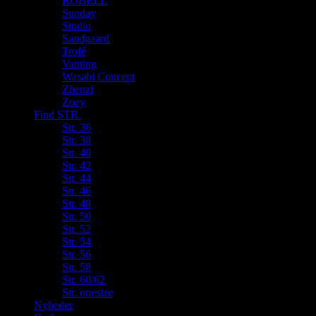
ROBELL
Sunday
Studio
Sandgaard
Trofé
Vanting
Wasabi Concept
Zhenzi
Zoey
Find STR.
Str. 36
Str. 38
Str. 40
Str. 42
Str. 44
Str. 46
Str. 48
Str. 50
Str. 52
Str. 54
Str. 56
Str. 58
Str. 60/62
Str. onesize
Nyheder