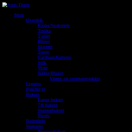
Shop
Overdele
Kjoler/Nederdele
Tunika
T-shirt
Bluser
Skjorter
Toppe
Cardigan/Kimono
Strik
Veste
Jakker/Blazer
Vinter- og overgangsjakker
Leggins
Poncho’er
Bukser
Lange bukser
7/8 bukser
Stumpebukser
Shorts
Nederdele
Strømper
Strømpebukser