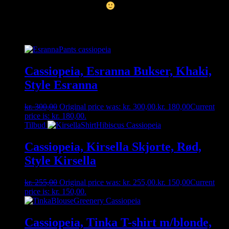
hængende i vores fysiske butik
Relaterede varer
Cassiopeia, Esranna Bukser, Khaki,
Style Esranna
kr.
300,00
Original price was: kr. 300,00.
kr.
180,00
Current
price is: kr. 180,00.
Tilbud
Cassiopeia, Kirsella Skjorte, Rød,
Style Kirsella
kr.
255,00
Original price was: kr. 255,00.
kr.
150,00
Current
price is: kr. 150,00.
Cassiopeia, Tinka T-shirt m/blonde,