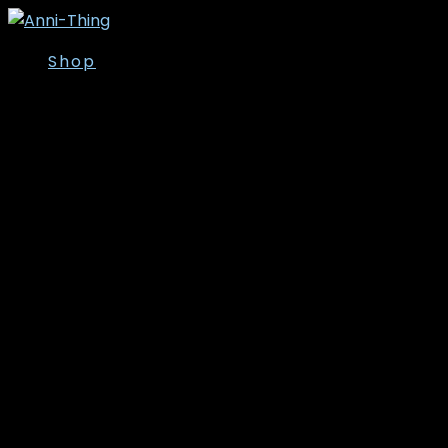
Shop
Overdele
Kjoler/Nederdele
Tunika
T-shirt
Bluser
Skjorter
Toppe
Cardigan/Kimono
Strik
Veste
Jakker/Blazer
Vinter- og
overgangsjakker
Leggins
Poncho’er