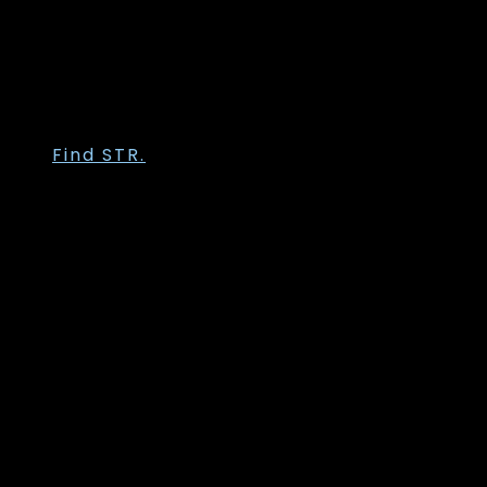
Trofé
Vanting
Wasabi Concept
Zhenzi
Zoey
Find STR.
Str. 36
Str. 38
Str. 40
Str. 42
Str. 44
Str. 46
Str. 48
Str. 50
Str. 52
Str. 54
Str. 56
Str. 58