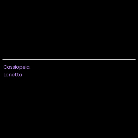
kr. 300,00.
kr.
180,00
Current price is: kr. 180,00.
Klassisk ensfarvet skjorte fra Cassiopeia.
Den har skjortekrave og elastikmanchet nederst på
de lange ærmer.
Skjorten er gennemknappet.
Cassiopeia,
Lonetta
Størrelse
S
M
L
XL
Længde målt fra
73
75
77
78
midten
Brystmål
126
134
144
148
Hoftemål
136
140
148
156
Lange ærmer
Vi har målt tøjet,