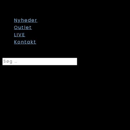
Str. 60/62
Str. onesize
Nyheder
Outlet
LIVE
Kontakt
Vælg en side
Cassiopeia, Lonetta
Skjorte, Sort, Style
Lonetta OBS!!!! FARVE
kr.
300,00
Original price was: