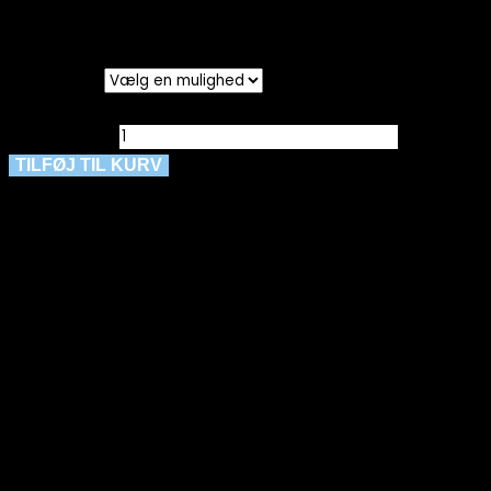
alle mål er +/- 2
cm.
Størrelser
Ryd
Cassiopeia, Lonetta Skjorte, Sort, Style Lonetta OBS!!!!
FARVE antal
TILFØJ TIL KURV
Materiale: 50% bomuld og 50% polyester
Vask ved 30 grader
Kan du ikke finde den størrelse du gerne vil have – så
kontakt os enten på besked, mail eller tlf. 30356005.
måske har vi den hængende i vores fysiske butik 🙂
Relaterede varer