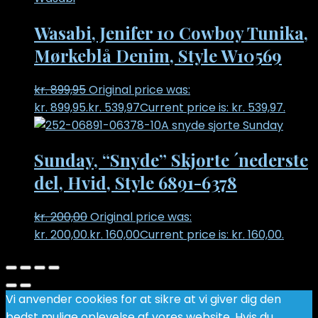
Wasabi, Jenifer 10 Cowboy Tunika,
Mørkeblå Denim, Style W10569
kr.
899,95
Original price was:
kr. 899,95.
kr.
539,97
Current price is: kr. 539,97.
Sunday, “Snyde” Skjorte ´nederste
del, Hvid, Style 6891-6378
kr.
200,00
Original price was:
kr. 200,00.
kr.
160,00
Current price is: kr. 160,00.
Vi anvender cookies for at sikre at vi giver dig den
bedst mulige oplevelse af vores website. Hvis du