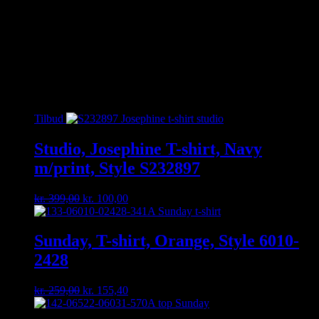
Kan du ikke finde den størrelse du gerne vil have – så kontakt os
enten på besked, mail eller tlf. 30356005. måske har vi den
hængende i vores fysiske butik 🙂
Relaterede varer
Tilbud
Studio, Josephine T-shirt, Navy
m/print, Style S232897
Original
Current
kr.
399,00
kr.
100,00
price
price
was:
is:
kr. 399,00.
kr. 100,00.
Sunday, T-shirt, Orange, Style 6010-
2428
Original
Current
kr.
259,00
kr.
155,40
price
price
was:
is: