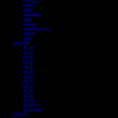
ROBELL
Sunday
Studio
Sandgaard
Trofé
Vanting
Wasabi Concept
Zhenzi
Zoey
Find STR.
Str. 36
Str. 38
Str. 40
Str. 42
Str. 44
Str. 46
Str. 48
Str. 50
Str. 52
Str. 54
Str. 56
Str. 58
Str. 60/62
Str. onesize
Nyheder