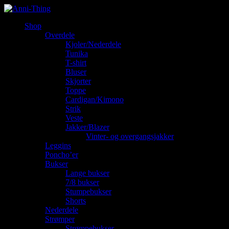
Shop
Overdele
Kjoler/Nederdele
Tunika
T-shirt
Bluser
Skjorter
Toppe
Cardigan/Kimono
Strik
Veste
Jakker/Blazer
Vinter- og overgangsjakker
Leggins
Poncho’er
Bukser
Lange bukser
7/8 bukser
Stumpebukser
Shorts
Nederdele
Strømper
Strømpebukser