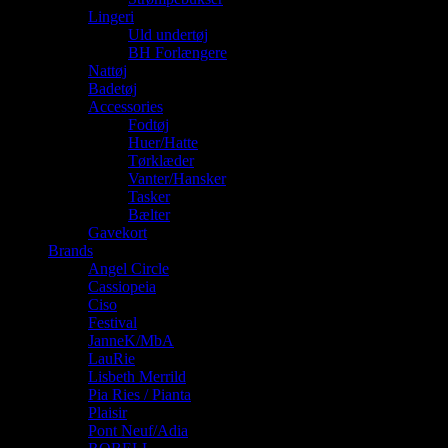
Lingeri
Uld undertøj
BH Forlængere
Nattøj
Badetøj
Accessories
Fodtøj
Huer/Hatte
Tørklæder
Vanter/Hansker
Tasker
Bælter
Gavekort
Brands
Angel Circle
Cassiopeia
Ciso
Festival
JanneK/MbA
LauRie
Lisbeth Merrild
Pia Ries / Pianta
Plaisir
Pont Neuf/Adia