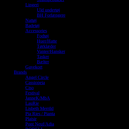
Lingeri
Uld undertøj
BH Forlængere
Nattøj
Badetøj
Accessories
Fodtøj
Huer/Hatte
Tørklæder
Vanter/Hansker
Tasker
Bælter
Gavekort
Brands
Angel Circle
Cassiopeia
Ciso
Festival
JanneK/MbA
LauRie
Lisbeth Merrild
Pia Ries / Pianta
Plaisir
Pont Neuf/Adia