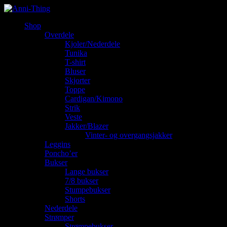
Shop
Overdele
Kjoler/Nederdele
Tunika
T-shirt
Bluser
Skjorter
Toppe
Cardigan/Kimono
Strik
Veste
Jakker/Blazer
Vinter- og overgangsjakker
Leggins
Poncho’er
Bukser
Lange bukser
7/8 bukser
Stumpebukser
Shorts
Nederdele
Strømper
Strømpebukser