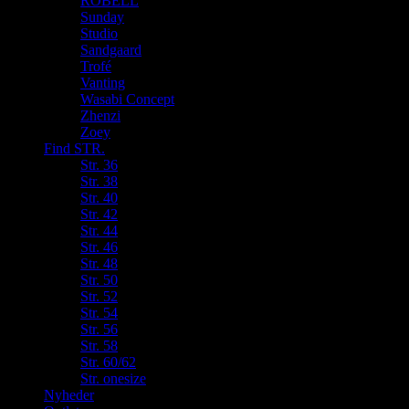
ROBELL
Sunday
Studio
Sandgaard
Trofé
Vanting
Wasabi Concept
Zhenzi
Zoey
Find STR.
Str. 36
Str. 38
Str. 40
Str. 42
Str. 44
Str. 46
Str. 48
Str. 50
Str. 52
Str. 54
Str. 56
Str. 58
Str. 60/62
Str. onesize
Nyheder