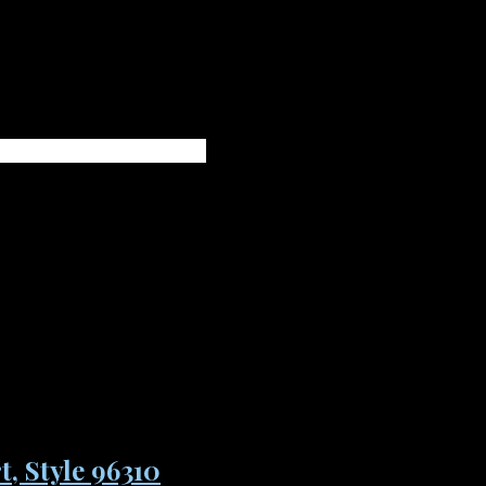
ikket kvalitet.
net
ontakt os enten på besked, mail eller tlf. 30356005. måsk
, Style 96310