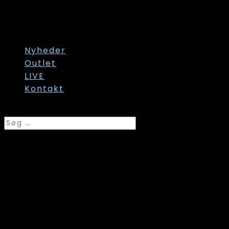
Str. 58
Str. 60/62
Str. onesize
Nyheder
Outlet
LIVE
Kontakt
Vælg en side
Festival, Strømpebukser,
kr.
225,00
Original price was: kr. 225,00.
kr.
180,00
Current p
96290 Strømpe