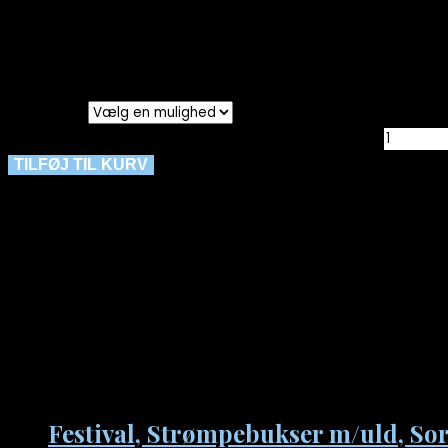
Strømpebuks fra Festival i en lækker blød elastisk glatstr
Super fin både til hverdag og fest.
OBS: Tages ikke retur hvis emballagen har været åb
Størrelse
Ryd
Festival, Strømpebukser, Grå, Style 96290 antal
TILFØJ TIL KURV
Materiale: 40% Bomuld, 50% Polyamid, 10% Elastan
Vask ved 30 grader
Kan du ikke finde den størrelse du gerne vil have – så k
Relaterede varer
Festival, Strømpebukser m/uld, Sort