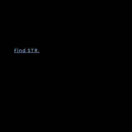
Sandgaard
Trofé
Vanting
Wasabi Concept
Zhenzi
Zoey
Find STR.
Str. 36
Str. 38
Str. 40
Str. 42
Str. 44
Str. 46
Str. 48
Str. 50
Str. 52
Str. 54
Str. 56