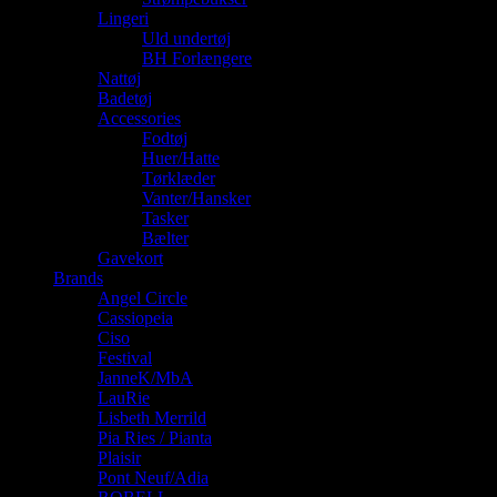
Lingeri
Uld undertøj
BH Forlængere
Nattøj
Badetøj
Accessories
Fodtøj
Huer/Hatte
Tørklæder
Vanter/Hansker
Tasker
Bælter
Gavekort
Brands
Angel Circle
Cassiopeia
Ciso
Festival
JanneK/MbA
LauRie
Lisbeth Merrild
Pia Ries / Pianta
Plaisir
Pont Neuf/Adia