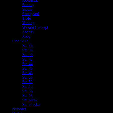
ROBELL
Sunday
Studio
Sandgaard
Trofé
Vanting
Wasabi Concept
Zhenzi
Zoey
Find STR.
Str. 36
Str. 38
Str. 40
Str. 42
Str. 44
Str. 46
Str. 48
Str. 50
Str. 52
Str. 54
Str. 56
Str. 58
Str. 60/62
Str. onesize
Nyheder