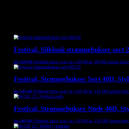
Håndvask
Kan du ikke finde den størrelse du gerne vil have – så kontakt os ent
Relaterede varer
Festival, Silklook strømpebukser sort 
kr.
120,00
Original price was: kr. 120,00.
kr.
96,00
Current price 
Festival, Strømpebukser Sort 40D, Sty
kr.
145,00
Original price was: kr. 145,00.
kr.
116,00
Current pric
Festival, Strømpebukser Nude 40D, St
kr.
145,00
Original price was: kr. 145,00.
kr.
116,00
Current pric