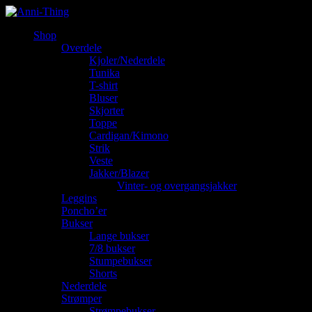
Shop
Overdele
Kjoler/Nederdele
Tunika
T-shirt
Bluser
Skjorter
Toppe
Cardigan/Kimono
Strik
Veste
Jakker/Blazer
Vinter- og overgangsjakker
Leggins
Poncho’er
Bukser
Lange bukser
7/8 bukser
Stumpebukser
Shorts
Nederdele
Strømper
Strømpebukser