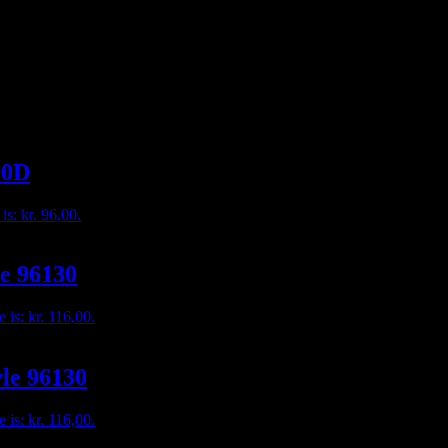
en på besked, mail eller tlf. 30356005. måske har vi den hængende i vor
20D
is: kr. 96,00.
le 96130
e is: kr. 116,00.
yle 96130
e is: kr. 116,00.