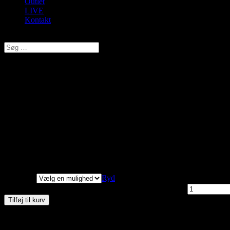
Outlet
LIVE
Kontakt
Vælg en side
Festival, Termo Strømpebukser ,
kr.
180,00
Original price was: kr. 180,00.
kr.
144,00
Current price is: k
Termo strømpebuks fra Festival.
En meget elastisk strømpebuks med høj talje. Ekstra stærk kraftig kva
OBS: Tages ikke retur hvis emballagen har været åbnet
Størrelse
Ryd
Festival, Termo Strømpebukser , Sort, Style 96200 antal
Tilføj til kurv
Materiale:
95% polyester og og 5% elastan