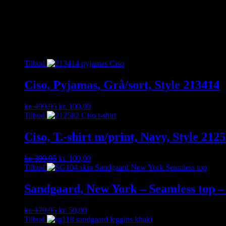
89093C
antal
Kan du ikke finde det du gerne vil have – så kontakt os enten på besk
Relaterede varer
Tilbud
Ciso, Pyjamas, Grå/sort, Style 213414
Original
Current
kr.
499,95
kr.
100,00
price
price
Tilbud
was:
is:
kr. 499,95.
kr. 100,00.
Ciso, T.-shirt m/print, Navy, Style 212
Original
Current
kr.
399,95
kr.
100,00
price
price
Tilbud
was:
is:
kr. 399,95.
kr. 100,00.
Sandgaard, New York – Seamless top 
Original
Current
kr.
179,95
kr.
50,00
price
price
Tilbud