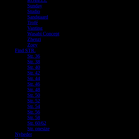
ROBELL
Sunday
Studio
Sandgaard
Trofé
Vanting
Wasabi Concept
Zhenzi
Zoey
Find STR.
Str. 36
Str. 38
Str. 40
Str. 42
Str. 44
Str. 46
Str. 48
Str. 50
Str. 52
Str. 54
Str. 56
Str. 58
Str. 60/62
Str. onesize
Nyheder