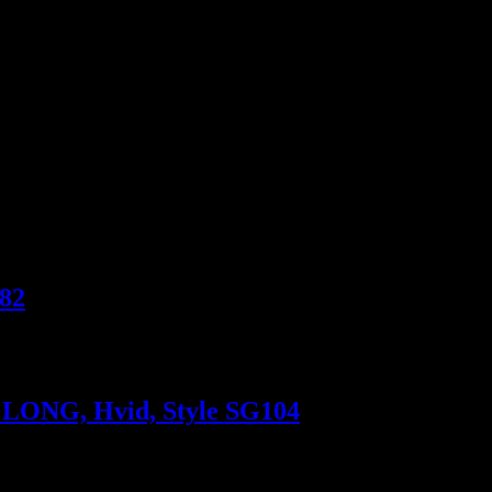
ed, mail eller tlf. 30356005. måske har vi den hængende i vores fysiske
582
– LONG, Hvid, Style SG104