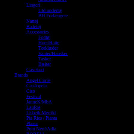
Lingeri
Uld undertøj
BH Forlængere
Nattøj
Badetøj
Accessories
Fodtøj
Huer/Hatte
Tørklæder
Vanter/Hansker
Tasker
Bælter
Gavekort
Brands
Angel Circle
Cassiopeia
Ciso
Festival
JanneK/MbA
LauRie
Lisbeth Merrild
Pia Ries / Pianta
Plaisir
Pont Neuf/Adia