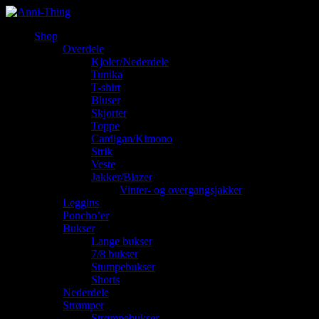
Shop
Overdele
Kjoler/Nederdele
Tunika
T-shirt
Bluser
Skjorter
Toppe
Cardigan/Kimono
Strik
Veste
Jakker/Blazer
Vinter- og overgangsjakker
Leggins
Poncho’er
Bukser
Lange bukser
7/8 bukser
Stumpebukser
Shorts
Nederdele
Strømper
Strømpebukser