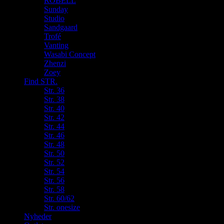
ROBELL
Sunday
Studio
Sandgaard
Trofé
Vanting
Wasabi Concept
Zhenzi
Zoey
Find STR.
Str. 36
Str. 38
Str. 40
Str. 42
Str. 44
Str. 46
Str. 48
Str. 50
Str. 52
Str. 54
Str. 56
Str. 58
Str. 60/62
Str. onesize
Nyheder