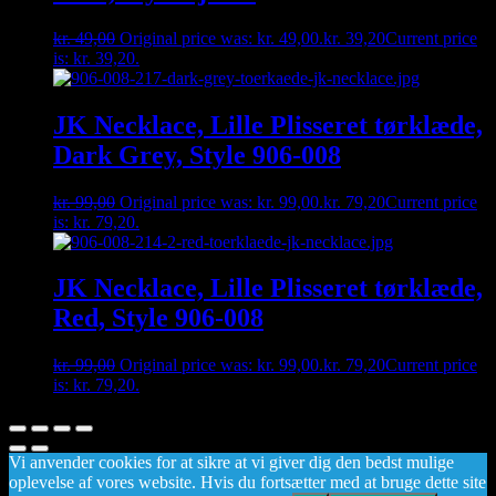
kr.
49,00
Original price was: kr. 49,00.
kr.
39,20
Current price
is: kr. 39,20.
JK Necklace, Lille Plisseret tørklæde,
Dark Grey, Style 906-008
kr.
99,00
Original price was: kr. 99,00.
kr.
79,20
Current price
is: kr. 79,20.
JK Necklace, Lille Plisseret tørklæde,
Red, Style 906-008
kr.
99,00
Original price was: kr. 99,00.
kr.
79,20
Current price
is: kr. 79,20.
Vi anvender cookies for at sikre at vi giver dig den bedst mulige
oplevelse af vores website. Hvis du fortsætter med at bruge dette site