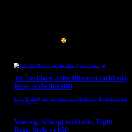
Vask ved 30 grader
Kan du ikke finde den størrelse du gerne vil have – så kontakt os
enten på besked, mail eller tlf. 30356005. måske har vi den
hængende i vores fysiske butik
Relaterede varer
JK Necklace, Lille Plisseret tørklæde,
Rose, Style 906-008
kr.
99,00
Original price was: kr. 99,00.
kr.
79,20
Current price
is: kr. 79,20.
Vanting, Aflangt tørklæde, Light
Rosa, Style vj-050