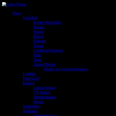
Shop
Overdele
Kjoler/Nederdele
Tunika
T-shirt
Bluser
Skjorter
Toppe
Cardigan/Kimono
Strik
Veste
Jakker/Blazer
Vinter- og overgangsjakker
Leggins
Poncho’er
Bukser
Lange bukser
7/8 bukser
Stumpebukser
Shorts
Nederdele
Strømper
Strømpebukser