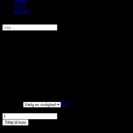
Outlet
LIVE
Kontakt
Vælg en side
JanneK, Aflangt Tørklæde,
Brun/Orange, Style VT3740
kr.
179,00
Original price was: kr. 179,00.
kr.
107,40
Current price is:
kr. 107,40.
Aflangt tørklæde 87 x 184 cm. Med guldstøv.
Størrelser
Ryd
JanneK, Aflangt Tørklæde, Brun/Orange, Style VT3740 antal
Tilføj til kurv
Materiale: 100% viskose