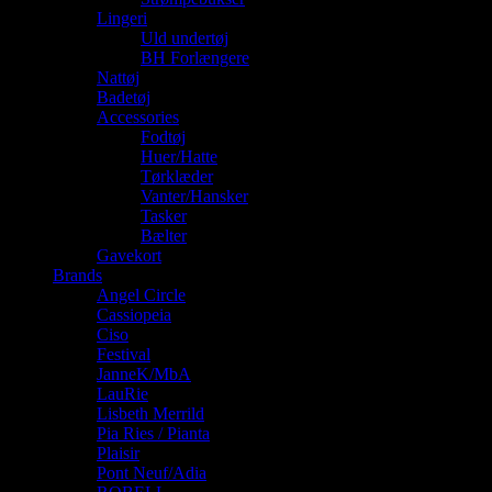
Lingeri
Uld undertøj
BH Forlængere
Nattøj
Badetøj
Accessories
Fodtøj
Huer/Hatte
Tørklæder
Vanter/Hansker
Tasker
Bælter
Gavekort
Brands
Angel Circle
Cassiopeia
Ciso
Festival
JanneK/MbA
LauRie
Lisbeth Merrild
Pia Ries / Pianta
Plaisir
Pont Neuf/Adia