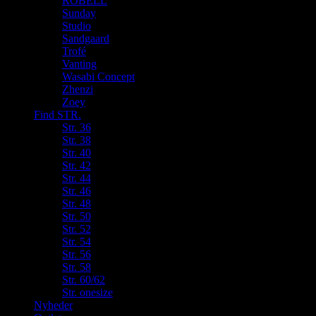
ROBELL
Sunday
Studio
Sandgaard
Trofé
Vanting
Wasabi Concept
Zhenzi
Zoey
Find STR.
Str. 36
Str. 38
Str. 40
Str. 42
Str. 44
Str. 46
Str. 48
Str. 50
Str. 52
Str. 54
Str. 56
Str. 58
Str. 60/62
Str. onesize
Nyheder