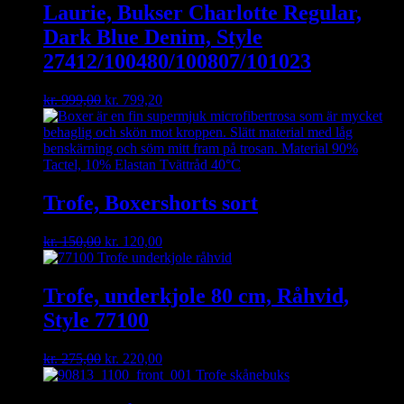
Laurie, Bukser Charlotte Regular,
Dark Blue Denim, Style
27412/100480/100807/101023
Original
Current
kr.
999,00
kr.
799,20
price
price
was:
is:
kr. 999,00.
kr. 799,20.
Trofe, Boxershorts sort
Original
Current
kr.
150,00
kr.
120,00
price
price
was:
is:
kr. 150,00.
kr. 120,00.
Trofe, underkjole 80 cm, Råhvid,
Style 77100
Original
Current
kr.
275,00
kr.
220,00
price
price
was:
is: