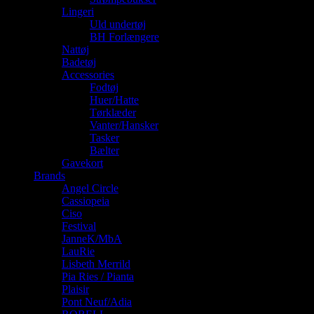
Lingeri
Uld undertøj
BH Forlængere
Nattøj
Badetøj
Accessories
Fodtøj
Huer/Hatte
Tørklæder
Vanter/Hansker
Tasker
Bælter
Gavekort
Brands
Angel Circle
Cassiopeia
Ciso
Festival
JanneK/MbA
LauRie
Lisbeth Merrild
Pia Ries / Pianta
Plaisir
Pont Neuf/Adia