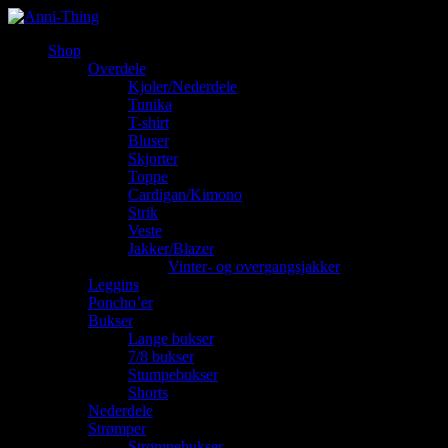
Shop
Overdele
Kjoler/Nederdele
Tunika
T-shirt
Bluser
Skjorter
Toppe
Cardigan/Kimono
Strik
Veste
Jakker/Blazer
Vinter- og overgangsjakker
Leggins
Poncho’er
Bukser
Lange bukser
7/8 bukser
Stumpebukser
Shorts
Nederdele
Strømper
Strømpebukser