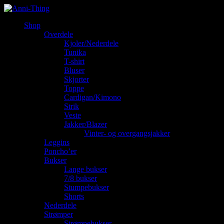
Shop
Overdele
Kjoler/Nederdele
Tunika
T-shirt
Bluser
Skjorter
Toppe
Cardigan/Kimono
Strik
Veste
Jakker/Blazer
Vinter- og overgangsjakker
Leggins
Poncho’er
Bukser
Lange bukser
7/8 bukser
Stumpebukser
Shorts
Nederdele
Strømper
Strømpebukser