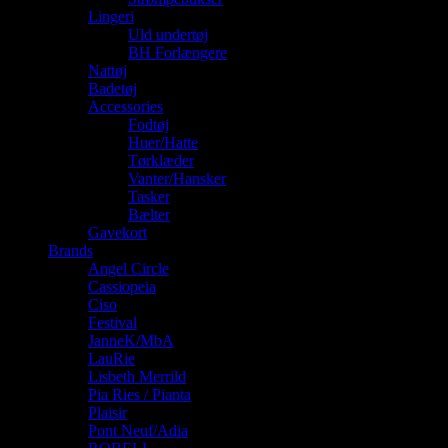
Lingeri
Uld undertøj
BH Forlængere
Nattøj
Badetøj
Accessories
Fodtøj
Huer/Hatte
Tørklæder
Vanter/Hansker
Tasker
Bælter
Gavekort
Brands
Angel Circle
Cassiopeia
Ciso
Festival
JanneK/MbA
LauRie
Lisbeth Merrild
Pia Ries / Pianta
Plaisir
Pont Neuf/Adia