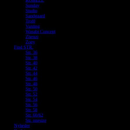
ROBELL
Sunday
Studio
Sandgaard
Trofé
Vanting
Wasabi Concept
Zhenzi
Zoey
Find STR.
Str. 36
Str. 38
Str. 40
Str. 42
Str. 44
Str. 46
Str. 48
Str. 50
Str. 52
Str. 54
Str. 56
Str. 58
Str. 60/62
Str. onesize
Nyheder