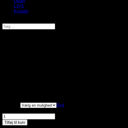
Outlet
LIVE
Kontakt
Vælg en side
JK Necklace, Lille Plisseret
tørklæde, Yellow, Style 906-008
kr.
99,00
Original price was: kr. 99,00.
kr.
79,20
Current price is:
kr. 79,20.
70 x 70 cm blødt og dejligt plisseret tørklæde i super farve.
Ved at tage to stk.og sno dem opstår der mange nye mugligheder
Størrelse
Ryd
JK Necklace, Lille Plisseret tørklæde, Yellow, Style 906-008 antal
Tilføj til kurv