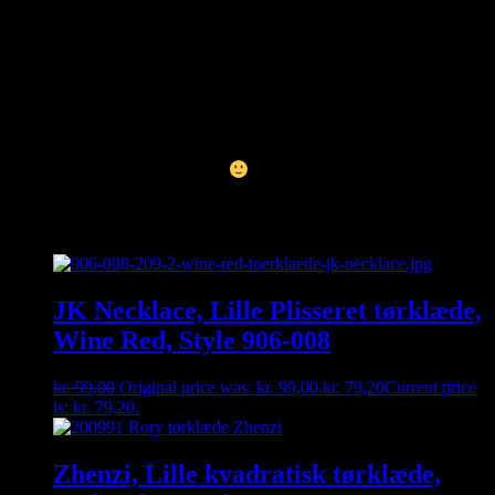
Materiale: 100% viskose
Håndvask
Kan du ikke finde den størrelse du gerne vil have – så kontakt os
enten på besked, mail eller tlf. 30356005. måske har vi den
hængende i vores fysiske butik
Relaterede varer
JK Necklace, Lille Plisseret tørklæde,
Wine Red, Style 906-008
kr.
99,00
Original price was: kr. 99,00.
kr.
79,20
Current price
is: kr. 79,20.
Zhenzi, Lille kvadratisk tørklæde,