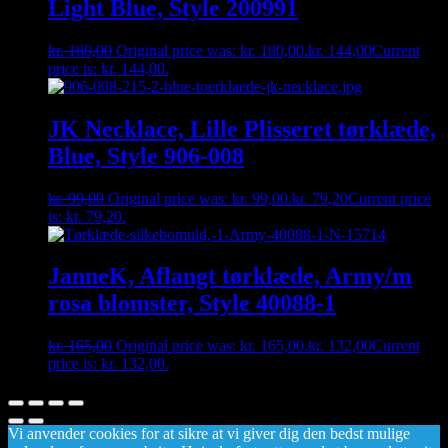
Light Blue, Style 200991
kr.
180,00
Original price was: kr. 180,00.
kr.
144,00
Current
price is: kr. 144,00.
JK Necklace, Lille Plisseret tørklæde,
Blue, Style 906-008
kr.
99,00
Original price was: kr. 99,00.
kr.
79,20
Current price
is: kr. 79,20.
JanneK, Aflangt tørklæde, Army/m
rosa blomster, Style 40088-1
kr.
165,00
Original price was: kr. 165,00.
kr.
132,00
Current
price is: kr. 132,00.
Vi anvender cookies for at sikre at vi giver dig den bedst mulige