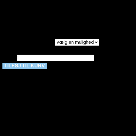
Vi har målt tøjet,
alle mål er +/- 2
cm.
Kollektionsstørreler
Ryd
Laurie, Bukser, Donna Loose Shorts, Khaki, Style 100861
antal
TILFØJ TIL KURV
Materiale: 77 % LENZING™ ECOVERO™ viskose, 20 %
polyamid, 3 % elastan
Skånevask ved 40 Grader
Kan du ikke finde den størrelse du gerne vil have – så
kontakt os enten på besked, mail eller tlf. 30356005.
måske har vi den hængende i vores fysiske butik 🙂