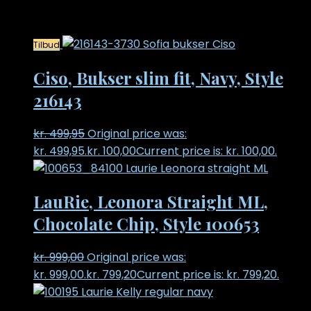
Relaterede varer
Tilbud
Ciso, Bukser slim fit, Navy, Style
216143
kr.
499,95
Original price was:
kr. 499,95.
kr.
100,00
Current price is: kr. 100,00.
LauRie, Leonora Straight ML,
Chocolate Chip, Style 100653
kr.
999,00
Original price was:
kr. 999,00.
kr.
799,20
Current price is: kr. 799,20.