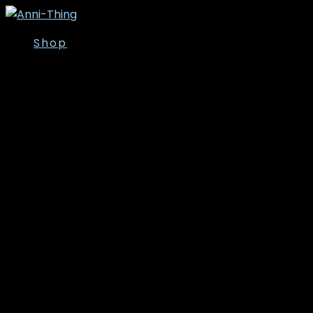
Shop
Overdele
Kjoler/Nederdele
Tunika
T-shirt
Bluser
Skjorter
Toppe
Cardigan/Kimono
Strik
Veste
Jakker/Blazer
Vinter- og
overgangsjakker
Leggins
Poncho’er