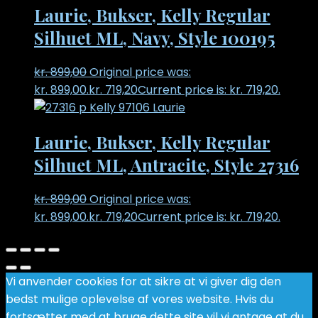
Laurie, Bukser, Kelly Regular
Silhuet ML, Navy, Style 100195
kr.
899,00
Original price was:
kr. 899,00.
kr.
719,20
Current price is: kr. 719,20.
Laurie, Bukser, Kelly Regular
Silhuet ML, Antracite, Style 27316
kr.
899,00
Original price was:
kr. 899,00.
kr.
719,20
Current price is: kr. 719,20.
Vi anvender cookies for at sikre at vi giver dig den
bedst mulige oplevelse af vores website. Hvis du
fortsætter med at bruge dette site vil vi antage at du