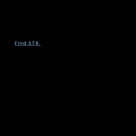
Trofé
Vanting
Wasabi Concept
Zhenzi
Zoey
Find STR.
Str. 36
Str. 38
Str. 40
Str. 42
Str. 44
Str. 46
Str. 48
Str. 50
Str. 52
Str. 54
Str. 56
Str. 58