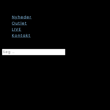
Str. 60/62
Str. onesize
Nyheder
Outlet
LIVE
Kontakt
Vælg en side
Laurie, Bukser, Donna
Loose Shorts, Khaki,
Style 100861