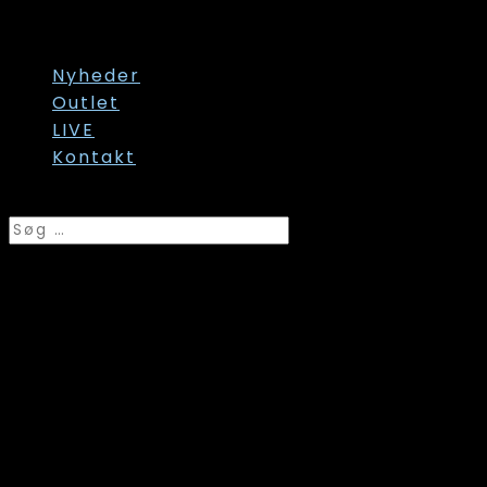
Str. 60/62
Str. onesize
Nyheder
Outlet
LIVE
Kontakt
Vælg en side
Laurie, Bukser, Kelly Regular
Silhuet ML, Navy, Style