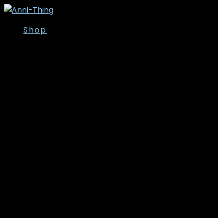
Shop
Overdele
Kjoler/Nederdele
Tunika
T-shirt
Bluser
Skjorter
Toppe
Cardigan/Kimono
Strik
Veste
Jakker/Blazer
Vinter- og
overgangsjakker
Leggins
Poncho’er