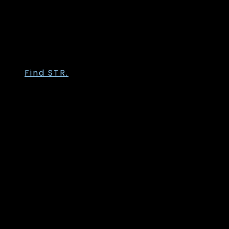
Trofé
Vanting
Wasabi Concept
Zhenzi
Zoey
Find STR.
Str. 36
Str. 38
Str. 40
Str. 42
Str. 44
Str. 46
Str. 48
Str. 50
Str. 52
Str. 54
Str. 56
Str. 58