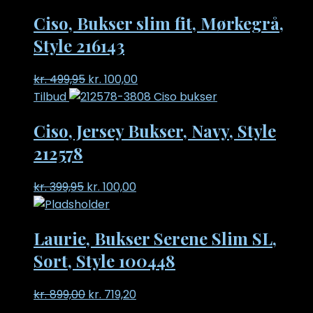
was:
is:
Ciso, Bukser slim fit, Mørkegrå,
kr. 399,95.
kr. 239,97.
Style 216143
Original
Current
kr.
499,95
kr.
100,00
price
price
Tilbud
was:
is:
Ciso, Jersey Bukser, Navy, Style
kr. 499,95.
kr. 100,00.
212578
Original
Current
kr.
399,95
kr.
100,00
price
price
was:
is:
Laurie, Bukser Serene Slim SL,
kr. 399,95.
kr. 100,00.
Sort, Style 100448
Original
Current
kr.
899,00
kr.
719,20
price
price