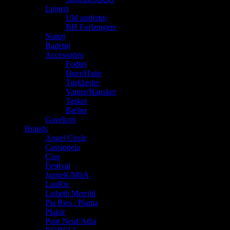
Lingeri
Uld undertøj
BH Forlængere
Nattøj
Badetøj
Accessories
Fodtøj
Huer/Hatte
Tørklæder
Vanter/Hansker
Tasker
Bælter
Gavekort
Brands
Angel Circle
Cassiopeia
Ciso
Festival
JanneK/MbA
LauRie
Lisbeth Merrild
Pia Ries / Pianta
Plaisir
Pont Neuf/Adia