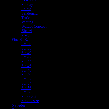
ROBELL
Sunday
Studio
Sandgaard
Trofé
Vanting
Wasabi Concept
Zhenzi
Zoey
Find STR.
Str. 36
Str. 38
Str. 40
Str. 42
Str. 44
Str. 46
Str. 48
Str. 50
Str. 52
Str. 54
Str. 56
Str. 58
Str. 60/62
Str. onesize
Nyheder