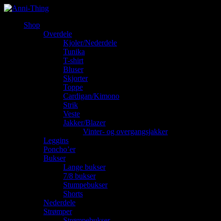
Shop
Overdele
Kjoler/Nederdele
Tunika
T-shirt
Bluser
Skjorter
Toppe
Cardigan/Kimono
Strik
Veste
Jakker/Blazer
Vinter- og overgangsjakker
Leggins
Poncho’er
Bukser
Lange bukser
7/8 bukser
Stumpebukser
Shorts
Nederdele
Strømper
Strømpebukser