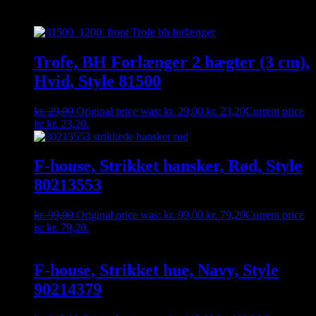
Relaterede varer
Trofe, BH Forlænger 2 hægter (3 cm),
Hvid, Style 81500
kr.
29,00
Original price was: kr. 29,00.
kr.
23,20
Current price
is: kr. 23,20.
F-house, Strikket hansker, Rød, Style
80213553
kr.
99,00
Original price was: kr. 99,00.
kr.
79,20
Current price
is: kr. 79,20.
F-house, Strikket hue, Navy, Style
90214379