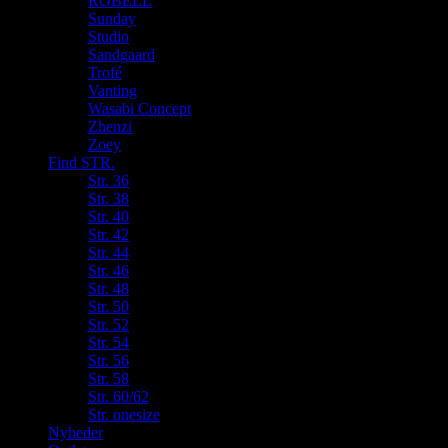
ROBELL
Sunday
Studio
Sandgaard
Trofé
Vanting
Wasabi Concept
Zhenzi
Zoey
Find STR.
Str. 36
Str. 38
Str. 40
Str. 42
Str. 44
Str. 46
Str. 48
Str. 50
Str. 52
Str. 54
Str. 56
Str. 58
Str. 60/62
Str. onesize
Nyheder