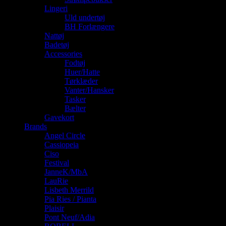
Lingeri
Uld undertøj
BH Forlængere
Nattøj
Badetøj
Accessories
Fodtøj
Huer/Hatte
Tørklæder
Vanter/Hansker
Tasker
Bælter
Gavekort
Brands
Angel Circle
Cassiopeia
Ciso
Festival
JanneK/MbA
LauRie
Lisbeth Merrild
Pia Ries / Pianta
Plaisir
Pont Neuf/Adia