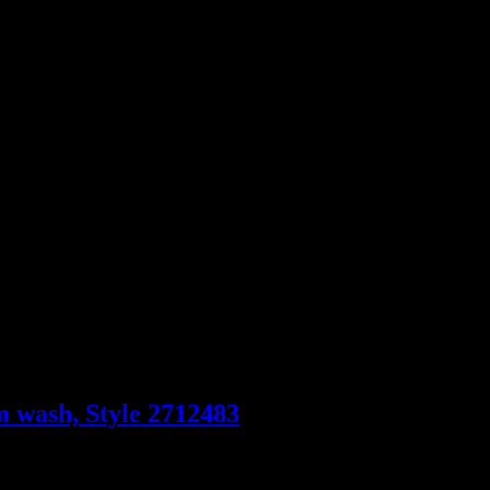
en på besked, mail eller tlf. 30356005. måske har vi den hængende i vor
m wash, Style 2712483