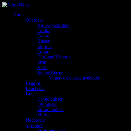
Shop
Overdele
Kjoler/Nederdele
Tunika
T-shirt
Bluser
Skjorter
Toppe
Cardigan/Kimono
Strik
Veste
Jakker/Blazer
Vinter- og overgangsjakker
Leggins
Poncho’er
Bukser
Lange bukser
7/8 bukser
Stumpebukser
Shorts
Nederdele
Strømper
Strømpebukser