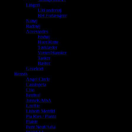
Lingeri
Uld undertøj
BH Forlængere
Nattøj
Badetøj
Accessories
Fodtøj
Huer/Hatte
Tørklæder
Vanter/Hansker
Tasker
Bælter
Gavekort
Brands
Angel Circle
Cassiopeia
Ciso
Festival
JanneK/MbA
LauRie
Lisbeth Merrild
Pia Ries / Pianta
Plaisir
Pont Neuf/Adia