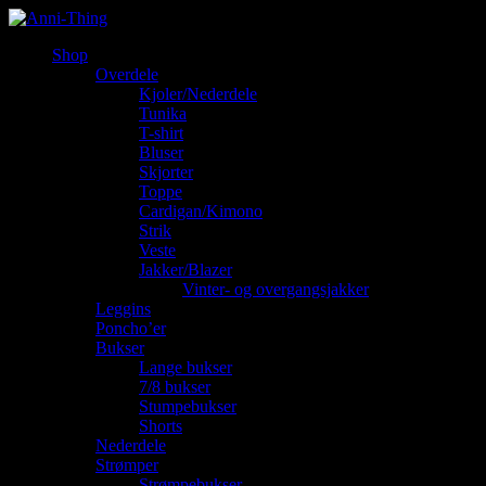
Shop
Overdele
Kjoler/Nederdele
Tunika
T-shirt
Bluser
Skjorter
Toppe
Cardigan/Kimono
Strik
Veste
Jakker/Blazer
Vinter- og overgangsjakker
Leggins
Poncho’er
Bukser
Lange bukser
7/8 bukser
Stumpebukser
Shorts
Nederdele
Strømper
Strømpebukser