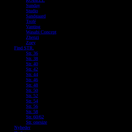
ROBELL
Sunday
Studio
Sandgaard
Trofé
Vanting
Wasabi Concept
Zhenzi
Zoey
Find STR.
Str. 36
Str. 38
Str. 40
Str. 42
Str. 44
Str. 46
Str. 48
Str. 50
Str. 52
Str. 54
Str. 56
Str. 58
Str. 60/62
Str. onesize
Nyheder