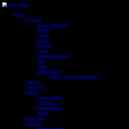
Shop
Overdele
Kjoler/Nederdele
Tunika
T-shirt
Bluser
Skjorter
Toppe
Cardigan/Kimono
Strik
Veste
Jakker/Blazer
Vinter- og overgangsjakker
Leggins
Poncho’er
Bukser
Lange bukser
7/8 bukser
Stumpebukser
Shorts
Nederdele
Strømper
Strømpebukser