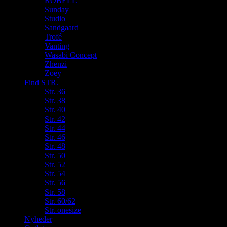
ROBELL
Sunday
Studio
Sandgaard
Trofé
Vanting
Wasabi Concept
Zhenzi
Zoey
Find STR.
Str. 36
Str. 38
Str. 40
Str. 42
Str. 44
Str. 46
Str. 48
Str. 50
Str. 52
Str. 54
Str. 56
Str. 58
Str. 60/62
Str. onesize
Nyheder