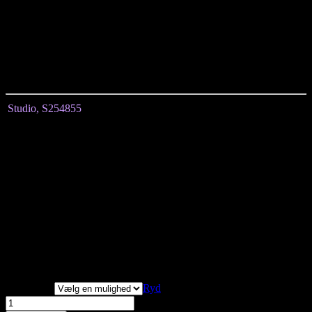
Buksernes stof falder naturligt og bevæger sig ubesværet med dig.
Style dem med f.eks Joselin toppen S254856, så får du et fuldendt
sæt.
Bemærk stoffet er ikke strækbart.
Studio, S254855
Størrelse
S
M
L
Linning med og uden
84/104
94/114
104/124
stræk
Hofte mål uden stræk
116
128
140
Omkreds på lår uden
76
80
84
stræk
Indvendig benlængde
67
67
67
Vi har målt tøjet, alle mål
er +/- 2 cm.
Størrelser
Ryd
Studio,