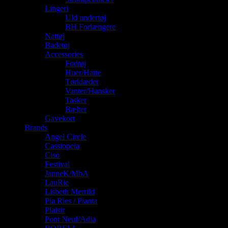
Lingeri
Uld undertøj
BH Forlængere
Nattøj
Badetøj
Accessories
Fodtøj
Huer/Hatte
Tørklæder
Vanter/Hansker
Tasker
Bælter
Gavekort
Brands
Angel Circle
Cassiopeia
Ciso
Festival
JanneK/MbA
LauRie
Lisbeth Merrild
Pia Ries / Pianta
Plaisir
Pont Neuf/Adia