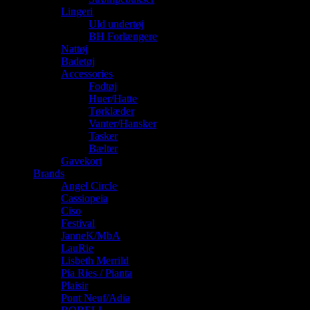
Lingeri
Uld undertøj
BH Forlængere
Nattøj
Badetøj
Accessories
Fodtøj
Huer/Hatte
Tørklæder
Vanter/Hansker
Tasker
Bælter
Gavekort
Brands
Angel Circle
Cassiopeia
Ciso
Festival
JanneK/MbA
LauRie
Lisbeth Merrild
Pia Ries / Pianta
Plaisir
Pont Neuf/Adia