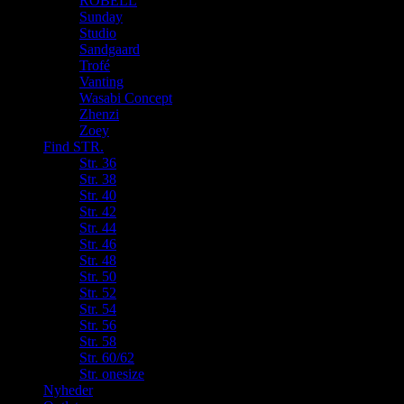
ROBELL
Sunday
Studio
Sandgaard
Trofé
Vanting
Wasabi Concept
Zhenzi
Zoey
Find STR.
Str. 36
Str. 38
Str. 40
Str. 42
Str. 44
Str. 46
Str. 48
Str. 50
Str. 52
Str. 54
Str. 56
Str. 58
Str. 60/62
Str. onesize
Nyheder