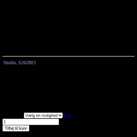
Korte ærmer
Lige pasform
Knælængde
Printet overflade
Afslappet og enkelt udtryk
Materialet: 100% viskose har en let og glat overflade med et blødt
og naturligt fald.
Viscosen giver en behagelig fornemmelse mod huden og bidrager til
god komfort og bevægelsesfrihed.
Studio, S262803
Størrelse
M
L
XL
Længde målt fra midten
113
117
120
Brystmål
140
150
160
Hoftemål
158
166
176
3/4 ærmer
Vi har målt tøjet, alle mål
er +/- 2 cm.
Størrelser
Ryd
Studio,
Gunda
Tilføj til kurv
Kjole,