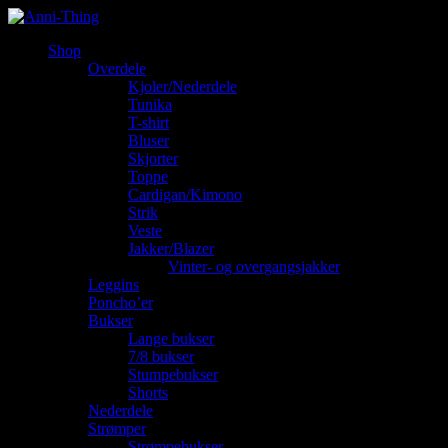
Shop
Overdele
Kjoler/Nederdele
Tunika
T-shirt
Bluser
Skjorter
Toppe
Cardigan/Kimono
Strik
Veste
Jakker/Blazer
Vinter- og overgangsjakker
Leggins
Poncho’er
Bukser
Lange bukser
7/8 bukser
Stumpebukser
Shorts
Nederdele
Strømper
Strømpebukser