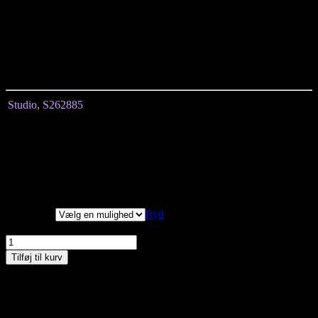
Ensfarvet design
Materialet har en glat overflade og et blødt fald.
Materiale: 61% Viscose/31% Nylon/8% Spandex
Stoffet føles let og behageligt og giver en fleksibel struktur, som
følger bevægelse uden at virke stramt.
Studio, S262885
Størrelse
XS
S
M
L
Længde målt fra midten
129
133
135
137
Hoftemål
126
132
146
152
Uden ærmer
Vi har målt tøjet, alle
mål er +/- 2 cm.
Størrelser
Ryd
Studio, Isabell Spencer, Sort, Style S262885 antal
Tilføj til kurv
Materiale: 61% Viscose/31% Nylon/8% Spandex
Skånevask 30 grader