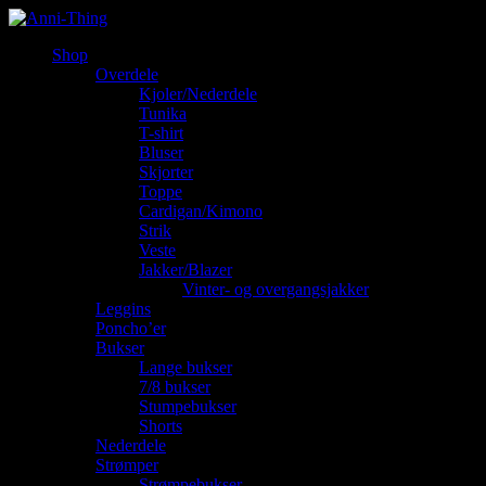
Shop
Overdele
Kjoler/Nederdele
Tunika
T-shirt
Bluser
Skjorter
Toppe
Cardigan/Kimono
Strik
Veste
Jakker/Blazer
Vinter- og overgangsjakker
Leggins
Poncho’er
Bukser
Lange bukser
7/8 bukser
Stumpebukser
Shorts
Nederdele
Strømper
Strømpebukser