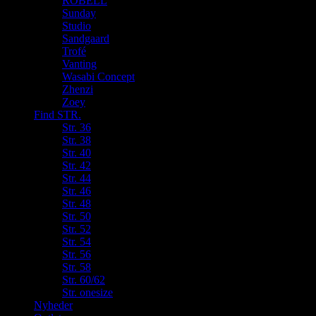
ROBELL
Sunday
Studio
Sandgaard
Trofé
Vanting
Wasabi Concept
Zhenzi
Zoey
Find STR.
Str. 36
Str. 38
Str. 40
Str. 42
Str. 44
Str. 46
Str. 48
Str. 50
Str. 52
Str. 54
Str. 56
Str. 58
Str. 60/62
Str. onesize
Nyheder