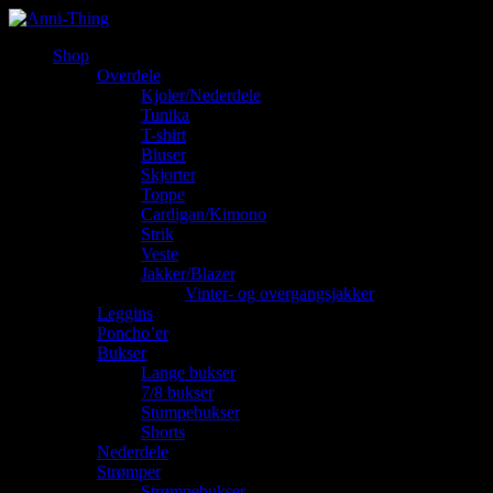
Shop
Overdele
Kjoler/Nederdele
Tunika
T-shirt
Bluser
Skjorter
Toppe
Cardigan/Kimono
Strik
Veste
Jakker/Blazer
Vinter- og overgangsjakker
Leggins
Poncho’er
Bukser
Lange bukser
7/8 bukser
Stumpebukser
Shorts
Nederdele
Strømper
Strømpebukser