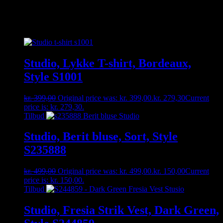
Relaterede varer
Studio, Lykke T-shirt, Bordeaux,
Style S1001
kr.
399,00
Original price was: kr. 399,00.
kr.
279,30
Current
price is: kr. 279,30.
Tilbud
Studio, Berit bluse, Sort, Style
S235888
kr.
499,00
Original price was: kr. 499,00.
kr.
150,00
Current
price is: kr. 150,00.
Tilbud
Studio, Fresia Strik Vest, Dark Green,