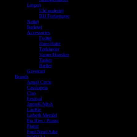
Lingeri
Uld undertøj
BH Forlængere
Nattøj
Badetøj
Accessories
Fodtøj
Huer/Hatte
Tørklæder
Vanter/Hansker
Tasker
Bælter
Gavekort
Brands
Angel Circle
Cassiopeia
Ciso
Festival
JanneK/MbA
LauRie
Lisbeth Merrild
Pia Ries / Pianta
Plaisir
Pont Neuf/Adia