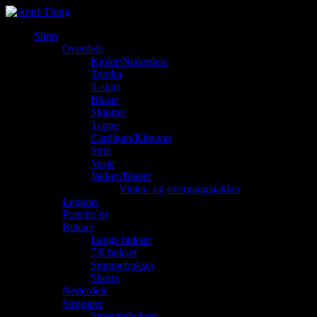
Shop
Overdele
Kjoler/Nederdele
Tunika
T-shirt
Bluser
Skjorter
Toppe
Cardigan/Kimono
Strik
Veste
Jakker/Blazer
Vinter- og overgangsjakker
Leggins
Poncho’er
Bukser
Lange bukser
7/8 bukser
Stumpebukser
Shorts
Nederdele
Strømper
Strømpebukser