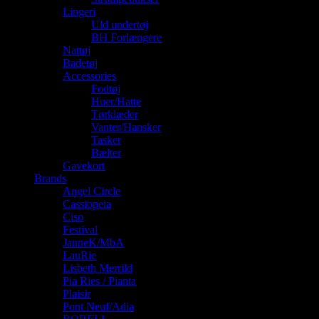
Lingeri
Uld undertøj
BH Forlængere
Nattøj
Badetøj
Accessories
Fodtøj
Huer/Hatte
Tørklæder
Vanter/Hansker
Tasker
Bælter
Gavekort
Brands
Angel Circle
Cassiopeia
Ciso
Festival
JanneK/MbA
LauRie
Lisbeth Merrild
Pia Ries / Pianta
Plaisir
Pont Neuf/Adia