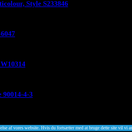
icolour, Style S233846
-6047
e W10314
e 90014-4-3
lse af vores website. Hvis du fortsætter med at bruge dette site vil vi a