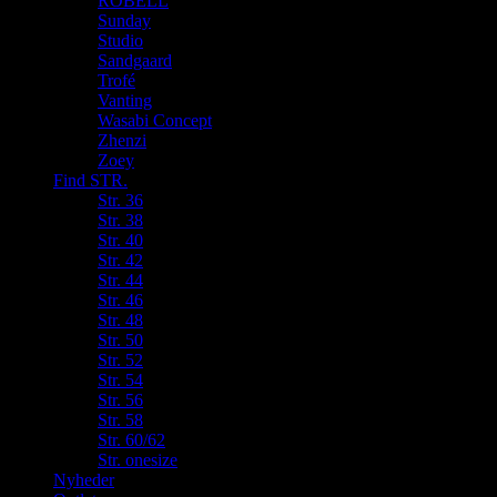
ROBELL
Sunday
Studio
Sandgaard
Trofé
Vanting
Wasabi Concept
Zhenzi
Zoey
Find STR.
Str. 36
Str. 38
Str. 40
Str. 42
Str. 44
Str. 46
Str. 48
Str. 50
Str. 52
Str. 54
Str. 56
Str. 58
Str. 60/62
Str. onesize
Nyheder