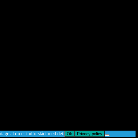
ntage at du er indforstået med det.
Ok
Privacy policy