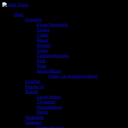
Shop
Overdele
Kjoler/Nederdele
Tunika
T-shirt
Bluser
Skjorter
Toppe
Cardigan/Kimono
Strik
Veste
Jakker/Blazer
Vinter- og overgangsjakker
Leggins
Poncho’er
Bukser
Lange bukser
7/8 bukser
Stumpebukser
Shorts
Nederdele
Strømper
Strømpebukser