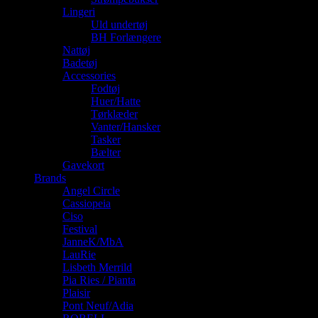
Lingeri
Uld undertøj
BH Forlængere
Nattøj
Badetøj
Accessories
Fodtøj
Huer/Hatte
Tørklæder
Vanter/Hansker
Tasker
Bælter
Gavekort
Brands
Angel Circle
Cassiopeia
Ciso
Festival
JanneK/MbA
LauRie
Lisbeth Merrild
Pia Ries / Pianta
Plaisir
Pont Neuf/Adia