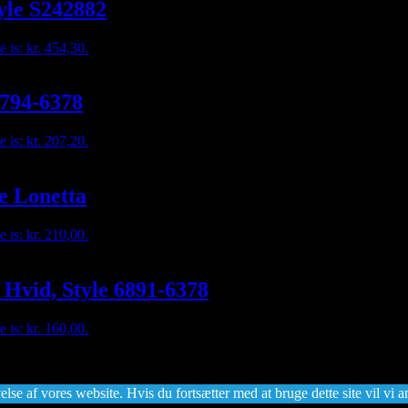
tyle S242882
e is: kr. 454,30.
6794-6378
e is: kr. 207,20.
le Lonetta
e is: kr. 210,00.
 Hvid, Style 6891-6378
e is: kr. 160,00.
lse af vores website. Hvis du fortsætter med at bruge dette site vil vi a