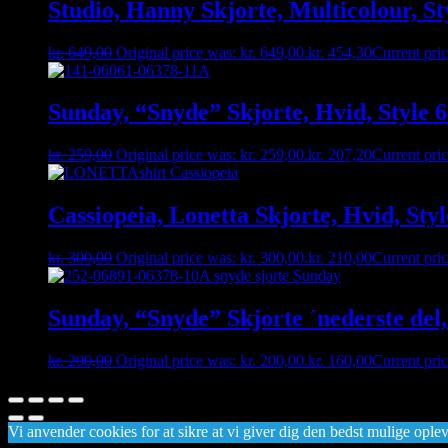
Studio, Hanny Skjorte, Multicolour, S
kr.
649,00
Original price was: kr. 649,00.
kr.
454,30
Current pric
Sunday, “Snyde” Skjorte, Hvid, Style 
kr.
259,00
Original price was: kr. 259,00.
kr.
207,20
Current pric
Cassiopeia, Lonetta Skjorte, Hvid, Sty
kr.
300,00
Original price was: kr. 300,00.
kr.
210,00
Current pric
Sunday, “Snyde” Skjorte ´nederste del,
kr.
200,00
Original price was: kr. 200,00.
kr.
160,00
Current pric
Vi anvender cookies for at sikre at vi giver dig den bedst mulige opleve