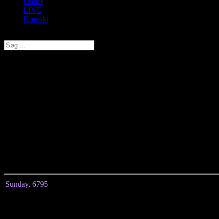
Outlet
LIVE
Kontakt
Vælg en side
Sunday, Skjorte, Rosa, Style 67
kr.
399,00
Original price was: kr. 399,00.
kr.
279,30
Current price is: k
Pæn og enkelt klassisk skjorte fra Sunday.
Denne model er meget velegnet til at have under f.eks. en pullover. De
Materiale:
69%Cotton, 28%Polyamide, 3%Elastan.
Sunday, 6795
Størrelse
M
L
Længde målt fra midten
79
82
Brystmål
108
112