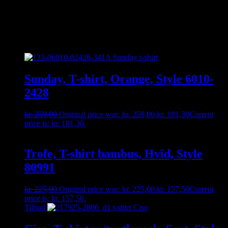
enten på besked, mail eller tlf. 30356005. måske har vi den
hængende i vores fysiske butik 🙂
Relaterede varer
Sunday, T-shirt, Orange, Style 6010-
2428
kr.
259,00
Original price was: kr. 259,00.
kr.
181,30
Current
price is: kr. 181,30.
Trofe, T-shirt bambus, Hvid, Style
80991
kr.
225,00
Original price was: kr. 225,00.
kr.
157,50
Current
price is: kr. 157,50.
Tilbud