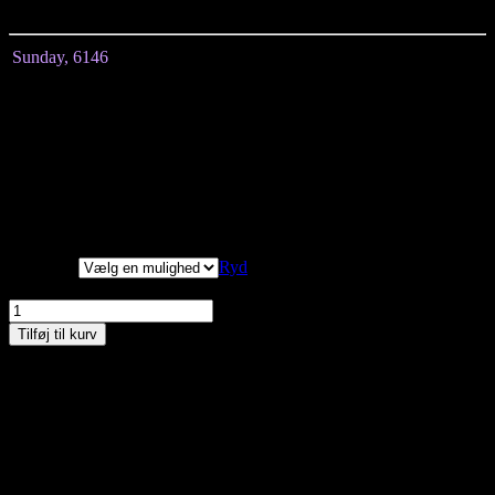
Et must have, som er nem at style op og ned.
Sunday, 6146
Størrelse
M
L
XL
2XL
3XL
4XL
Længde målt fra
64
66
68
72
76
78
midten
Brystmål
100
108
114
120
130
138
Hoftemål
112
120
128
136
144
152
3/4 ærmer
Vi har målt tøjet, alle
mål er +/- 2 cm.
Størrelse
Ryd
Sunday, T-shirt/Bluse, Sand m/ print, Style 6146-6541 antal
Tilføj til kurv
Materiale: 95% viskose og 5% elastan
Vask ved 30 grader
Kan du ikke finde den størrelse du gerne vil have – så kontakt os