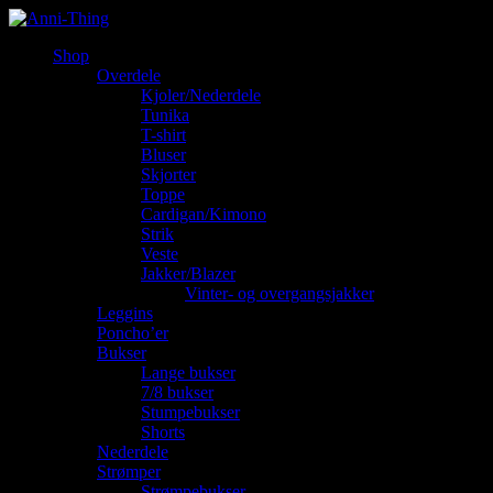
Shop
Overdele
Kjoler/Nederdele
Tunika
T-shirt
Bluser
Skjorter
Toppe
Cardigan/Kimono
Strik
Veste
Jakker/Blazer
Vinter- og overgangsjakker
Leggins
Poncho’er
Bukser
Lange bukser
7/8 bukser
Stumpebukser
Shorts
Nederdele
Strømper
Strømpebukser