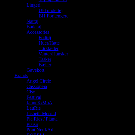
Lingeri
Uld undertøj
BH Forlængere
Nattøj
Badetøj
Accessories
Fodtøj
Huer/Hatte
Tørklæder
Vanter/Hansker
Tasker
Bælter
Gavekort
Brands
Angel Circle
Cassiopeia
Ciso
Festival
JanneK/MbA
LauRie
Lisbeth Merrild
Pia Ries / Pianta
Plaisir
Pont Neuf/Adia