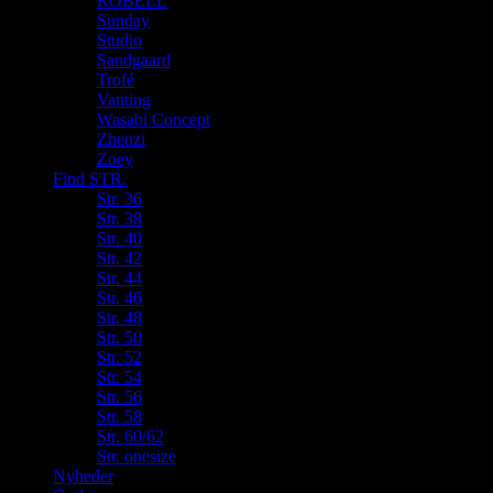
ROBELL
Sunday
Studio
Sandgaard
Trofé
Vanting
Wasabi Concept
Zhenzi
Zoey
Find STR.
Str. 36
Str. 38
Str. 40
Str. 42
Str. 44
Str. 46
Str. 48
Str. 50
Str. 52
Str. 54
Str. 56
Str. 58
Str. 60/62
Str. onesize
Nyheder