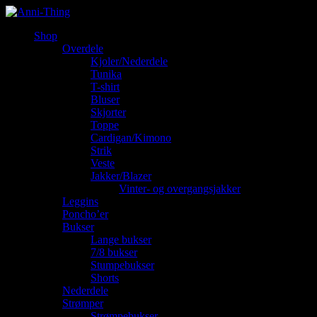
Shop
Overdele
Kjoler/Nederdele
Tunika
T-shirt
Bluser
Skjorter
Toppe
Cardigan/Kimono
Strik
Veste
Jakker/Blazer
Vinter- og overgangsjakker
Leggins
Poncho’er
Bukser
Lange bukser
7/8 bukser
Stumpebukser
Shorts
Nederdele
Strømper
Strømpebukser