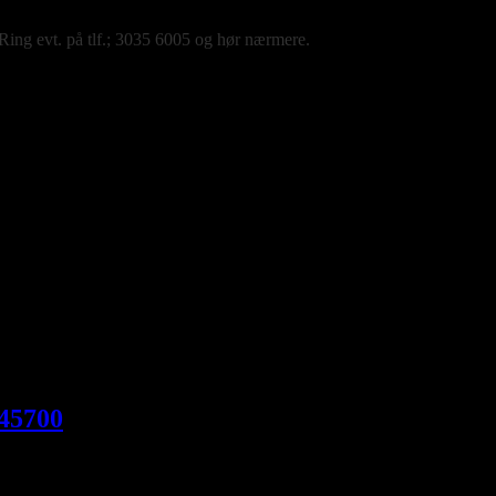
 anden farve end den der er på lager.
 Ring evt. på tlf.; 3035 6005 og hør nærmere.
en på besked, mail eller tlf. 30356005. måske har vi den hængende i vor
 45700