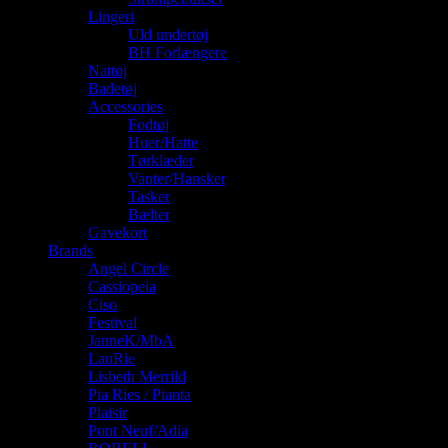
Lingeri
Uld undertøj
BH Forlængere
Nattøj
Badetøj
Accessories
Fodtøj
Huer/Hatte
Tørklæder
Vanter/Hansker
Tasker
Bælter
Gavekort
Brands
Angel Circle
Cassiopeia
Ciso
Festival
JanneK/MbA
LauRie
Lisbeth Merrild
Pia Ries / Pianta
Plaisir
Pont Neuf/Adia