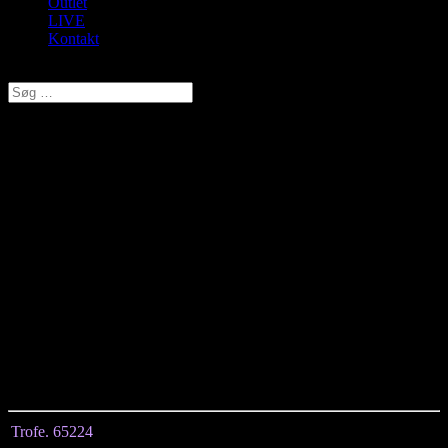
Outlet
LIVE
Kontakt
Vælg en side
Trofe, Natkjole m/lange ærmer,
Hvid/Pink, Style 65224
kr.
399,00
Original price was: kr. 399,00.
kr.
319,20
Current price is:
kr. 319,20.
Langærmet natkjole fra Trofé med blomstermønster.
Natkjolen har en blød
rund hals og lange ærmer.
Den er fremstillet i 100% bomuld, hvilket betyder den er åndbar.
Trofe. 65224