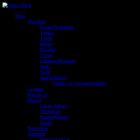
Shop
Overdele
Kjoler/Nederdele
Tunika
T-shirt
Bluser
Skjorter
Toppe
Cardigan/Kimono
Strik
Veste
Jakker/Blazer
Vinter- og overgangsjakker
Leggins
Poncho’er
Bukser
Lange bukser
7/8 bukser
Stumpebukser
Shorts
Nederdele
Strømper
Strømpebukser