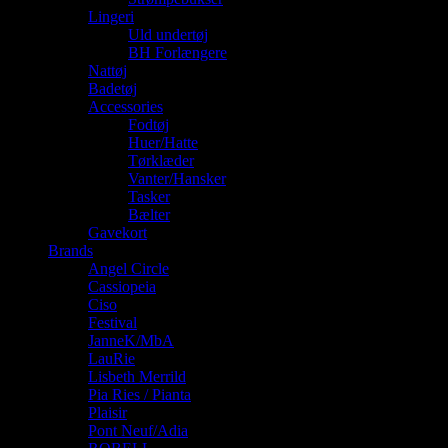
Lingeri
Uld undertøj
BH Forlængere
Nattøj
Badetøj
Accessories
Fodtøj
Huer/Hatte
Tørklæder
Vanter/Hansker
Tasker
Bælter
Gavekort
Brands
Angel Circle
Cassiopeia
Ciso
Festival
JanneK/MbA
LauRie
Lisbeth Merrild
Pia Ries / Pianta
Plaisir
Pont Neuf/Adia