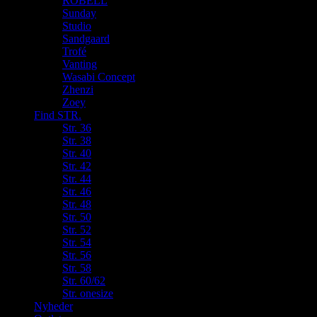
ROBELL
Sunday
Studio
Sandgaard
Trofé
Vanting
Wasabi Concept
Zhenzi
Zoey
Find STR.
Str. 36
Str. 38
Str. 40
Str. 42
Str. 44
Str. 46
Str. 48
Str. 50
Str. 52
Str. 54
Str. 56
Str. 58
Str. 60/62
Str. onesize
Nyheder