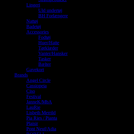
Lingeri
Uld undertøj
BH Forlængere
Nattøj
Badetøj
Accessories
Fodtøj
Huer/Hatte
Tørklæder
Vanter/Hansker
Tasker
Bælter
Gavekort
Brands
Angel Circle
Cassiopeia
Ciso
Festival
JanneK/MbA
LauRie
Lisbeth Merrild
Pia Ries / Pianta
Plaisir
Pont Neuf/Adia