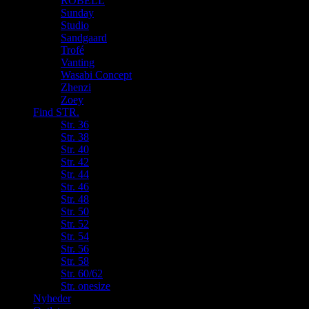
ROBELL
Sunday
Studio
Sandgaard
Trofé
Vanting
Wasabi Concept
Zhenzi
Zoey
Find STR.
Str. 36
Str. 38
Str. 40
Str. 42
Str. 44
Str. 46
Str. 48
Str. 50
Str. 52
Str. 54
Str. 56
Str. 58
Str. 60/62
Str. onesize
Nyheder