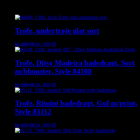
Relaterede varer
Trofe, undertrøje glat sort
Original
Current
kr.
200,00
kr.
160,00
price
price
was:
is:
kr. 200,00.
kr. 160,00.
Trofe, Ditsy Madeira badedragt, Sort
m/blomster, Style 84108
Original
Current
kr.
500,00
kr.
400,00
price
price
was:
is:
kr. 500,00.
kr. 400,00.
Trofe, Rimini badedragt, Gul m/print,
Style 83112
Original
Current
kr.
625,00
kr.
500,00
price
price
was:
is: