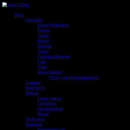
Shop
Overdele
Kjoler/Nederdele
Tunika
T-shirt
Bluser
Skjorter
Toppe
Cardigan/Kimono
Strik
Veste
Jakker/Blazer
Vinter- og overgangsjakker
Leggins
Poncho’er
Bukser
Lange bukser
7/8 bukser
Stumpebukser
Shorts
Nederdele
Strømper
Strømpebukser