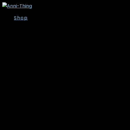
Shop
Overdele
Kjoler/Nederdele
Tunika
T-shirt
Bluser
Skjorter
Toppe
Cardigan/Kimono
Strik
Veste
Jakker/Blazer
Vinter- og
overgangsjakker
Leggins
Poncho’er