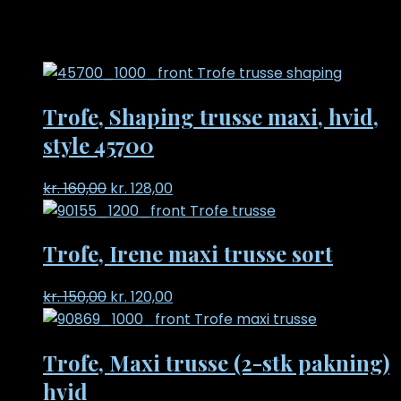
Relaterede varer
Trofe, Shaping trusse maxi, hvid,
style 45700
Original
Current
kr.
160,00
kr.
128,00
price
price
was:
is:
Trofe, Irene maxi trusse sort
kr. 160,00.
kr. 128,00.
Original
Current
kr.
150,00
kr.
120,00
price
price
was:
is:
Trofe, Maxi trusse (2-stk pakning)
kr. 150,00.
kr. 120,00.
hvid