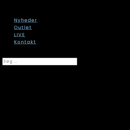
Str. 60/62
Str. onesize
Nyheder
Outlet
LIVE
Kontakt
Vælg en side
Trofe, Undertrøje (2-stk
pakning) hvid