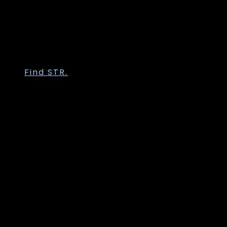
Trofé
Vanting
Wasabi Concept
Zhenzi
Zoey
Find STR.
Str. 36
Str. 38
Str. 40
Str. 42
Str. 44
Str. 46
Str. 48
Str. 50
Str. 52
Str. 54
Str. 56
Str. 58