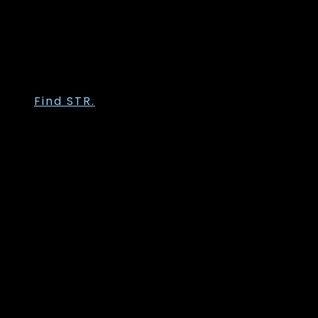
Trofé
Vanting
Wasabi Concept
Zhenzi
Zoey
Find STR.
Str. 36
Str. 38
Str. 40
Str. 42
Str. 44
Str. 46
Str. 48
Str. 50
Str. 52
Str. 54
Str. 56
Str. 58