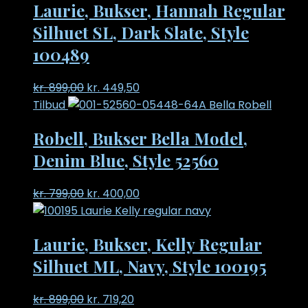
Laurie, Bukser, Hannah Regular
kr. 499,95.
kr. 250,00.
Silhuet SL, Dark Slate, Style
100489
Original
Current
kr.
899,00
kr.
449,50
price
price
Tilbud
was:
is:
Robell, Bukser Bella Model,
kr. 899,00.
kr. 449,50.
Denim Blue, Style 52560
Original
Current
kr.
799,00
kr.
400,00
price
price
was:
is:
Laurie, Bukser, Kelly Regular
kr. 799,00.
kr. 400,00.
Silhuet ML, Navy, Style 100195
Original
Current
kr.
899,00
kr.
719,20