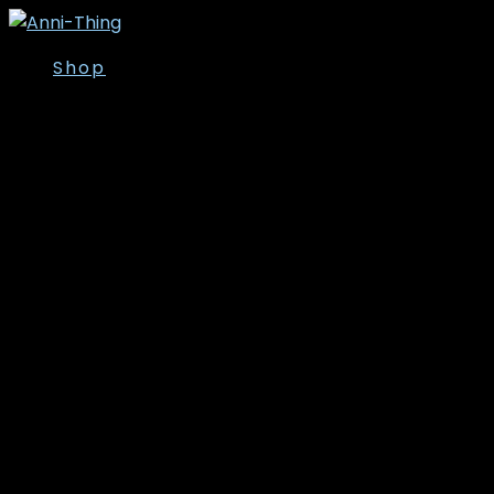
Shop
Overdele
Kjoler/Nederdele
Tunika
T-shirt
Bluser
Skjorter
Toppe
Cardigan/Kimono
Strik
Veste
Jakker/Blazer
Vinter- og
overgangsjakker
Leggins
Poncho’er