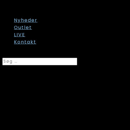
Str. 60/62
Str. onesize
Nyheder
Outlet
LIVE
Kontakt
Vælg en side
Wasabi, Kufa 7
Stumpebukser, Brun, Style