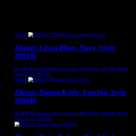
enten på besked, mail eller tlf. 30356005. måske har vi den
hængende i vores fysiske butik 🙂
Relaterede varer
Tilbud
Zhenzi, Livea Bluse, Navy, Style
200196
kr.
349,95
Original price was: kr. 349,95.
kr.
100,00
Current
price is: kr. 100,00.
Tilbud
Zhenzi, Danna Kjole, Fuschia, Style
200049
kr.
499,95
Original price was: kr. 499,95.
kr.
100,00
Current
price is: kr. 100,00.