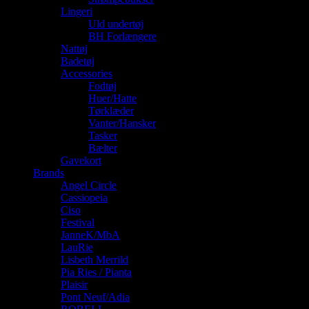
Lingeri
Uld undertøj
BH Forlængere
Nattøj
Badetøj
Accessories
Fodtøj
Huer/Hatte
Tørklæder
Vanter/Hansker
Tasker
Bælter
Gavekort
Brands
Angel Circle
Cassiopeia
Ciso
Festival
JanneK/MbA
LauRie
Lisbeth Merrild
Pia Ries / Pianta
Plaisir
Pont Neuf/Adia