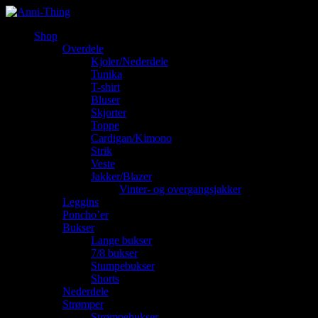
Shop
Overdele
Kjoler/Nederdele
Tunika
T-shirt
Bluser
Skjorter
Toppe
Cardigan/Kimono
Strik
Veste
Jakker/Blazer
Vinter- og overgangsjakker
Leggins
Poncho’er
Bukser
Lange bukser
7/8 bukser
Stumpebukser
Shorts
Nederdele
Strømper
Strømpebukser