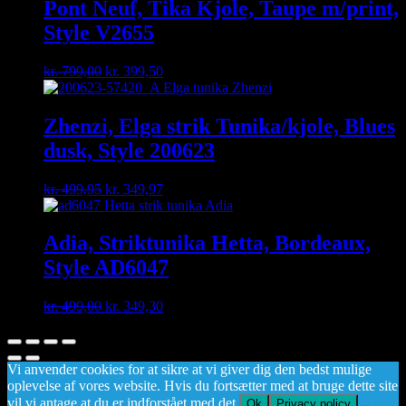
kr. 799,00.
kr. 559,30.
Pont Neuf, Tika Kjole, Taupe m/print,
Style V2655
Original
Current
kr.
799,00
kr.
399,50
price
price
was:
is:
kr. 799,00.
kr. 399,50.
Zhenzi, Elga strik Tunika/kjole, Blues
dusk, Style 200623
Original
Current
kr.
499,95
kr.
349,97
price
price
was:
is:
kr. 499,95.
kr. 349,97.
Adia, Striktunika Hetta, Bordeaux,
Style AD6047
Original
Current
kr.
499,00
kr.
349,30
price
price
was:
is:
kr. 499,00.
kr. 349,30.
Vi anvender cookies for at sikre at vi giver dig den bedst mulige
oplevelse af vores website. Hvis du fortsætter med at bruge dette site
vil vi antage at du er indforstået med det.
Ok
Privacy policy