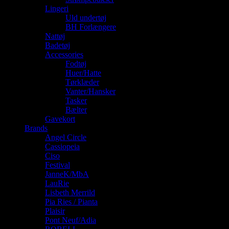
Lingeri
Uld undertøj
BH Forlængere
Nattøj
Badetøj
Accessories
Fodtøj
Huer/Hatte
Tørklæder
Vanter/Hansker
Tasker
Bælter
Gavekort
Brands
Angel Circle
Cassiopeia
Ciso
Festival
JanneK/MbA
LauRie
Lisbeth Merrild
Pia Ries / Pianta
Plaisir
Pont Neuf/Adia