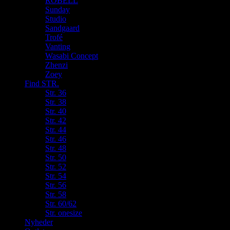
ROBELL
Sunday
Studio
Sandgaard
Trofé
Vanting
Wasabi Concept
Zhenzi
Zoey
Find STR.
Str. 36
Str. 38
Str. 40
Str. 42
Str. 44
Str. 46
Str. 48
Str. 50
Str. 52
Str. 54
Str. 56
Str. 58
Str. 60/62
Str. onesize
Nyheder