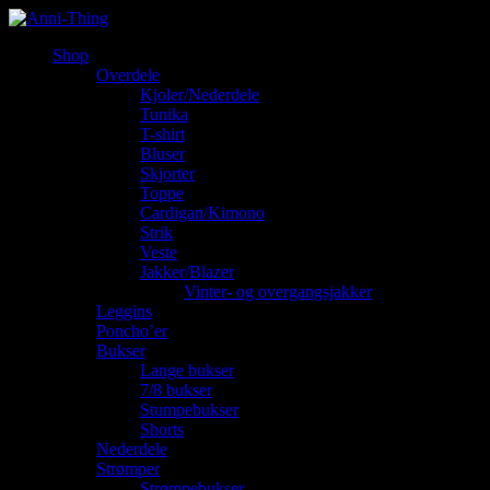
Shop
Overdele
Kjoler/Nederdele
Tunika
T-shirt
Bluser
Skjorter
Toppe
Cardigan/Kimono
Strik
Veste
Jakker/Blazer
Vinter- og overgangsjakker
Leggins
Poncho’er
Bukser
Lange bukser
7/8 bukser
Stumpebukser
Shorts
Nederdele
Strømper
Strømpebukser