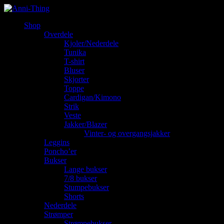
Shop
Overdele
Kjoler/Nederdele
Tunika
T-shirt
Bluser
Skjorter
Toppe
Cardigan/Kimono
Strik
Veste
Jakker/Blazer
Vinter- og overgangsjakker
Leggins
Poncho’er
Bukser
Lange bukser
7/8 bukser
Stumpebukser
Shorts
Nederdele
Strømper
Strømpebukser