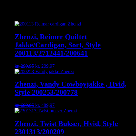
Relaterede varer
Zhenzi, Reimer Quiltet
Jakke/Cardigan, Sort, Style
200113/2712441/200641
Original
Current
kr.
299,95
kr.
209,97
price
price
was:
is:
kr. 299,95.
kr. 209,97.
Zhenzi, Vandy Cowboyjakke , Hvid,
Style 200253/200778
Original
Current
kr.
699,95
kr.
489,97
price
price
was:
is:
kr. 699,95.
kr. 489,97.
Zhenzi, Twist Bukser, Hvid, Style
2301313/200209