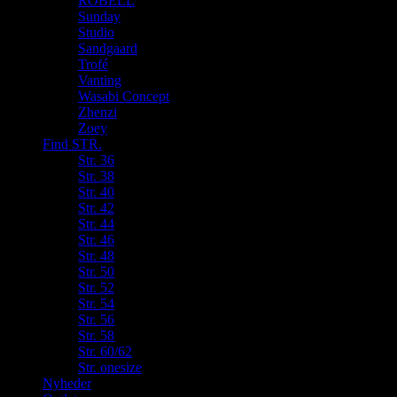
ROBELL
Sunday
Studio
Sandgaard
Trofé
Vanting
Wasabi Concept
Zhenzi
Zoey
Find STR.
Str. 36
Str. 38
Str. 40
Str. 42
Str. 44
Str. 46
Str. 48
Str. 50
Str. 52
Str. 54
Str. 56
Str. 58
Str. 60/62
Str. onesize
Nyheder