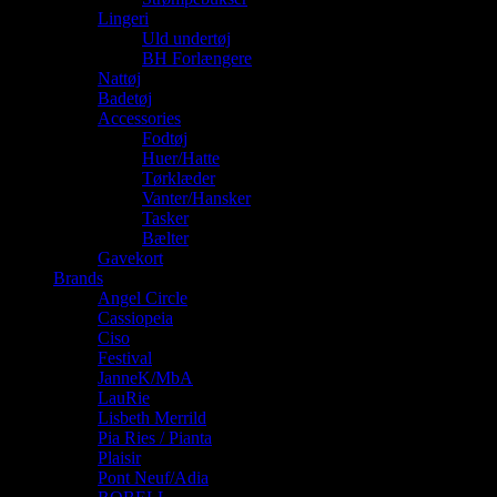
Lingeri
Uld undertøj
BH Forlængere
Nattøj
Badetøj
Accessories
Fodtøj
Huer/Hatte
Tørklæder
Vanter/Hansker
Tasker
Bælter
Gavekort
Brands
Angel Circle
Cassiopeia
Ciso
Festival
JanneK/MbA
LauRie
Lisbeth Merrild
Pia Ries / Pianta
Plaisir
Pont Neuf/Adia