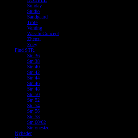
ROBELL
Sunday
Studio
Sandgaard
Trofé
Vanting
Wasabi Concept
Zhenzi
Zoey
Find STR.
Str. 36
Str. 38
Str. 40
Str. 42
Str. 44
Str. 46
Str. 48
Str. 50
Str. 52
Str. 54
Str. 56
Str. 58
Str. 60/62
Str. onesize
Nyheder