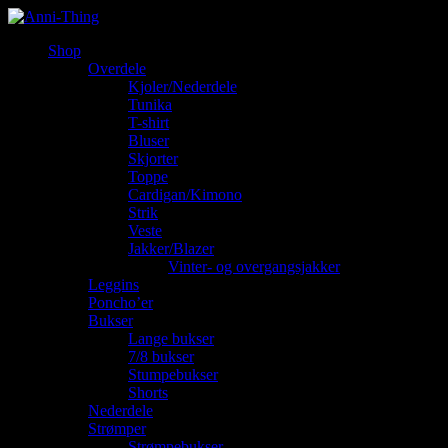
Shop
Overdele
Kjoler/Nederdele
Tunika
T-shirt
Bluser
Skjorter
Toppe
Cardigan/Kimono
Strik
Veste
Jakker/Blazer
Vinter- og overgangsjakker
Leggins
Poncho’er
Bukser
Lange bukser
7/8 bukser
Stumpebukser
Shorts
Nederdele
Strømper
Strømpebukser