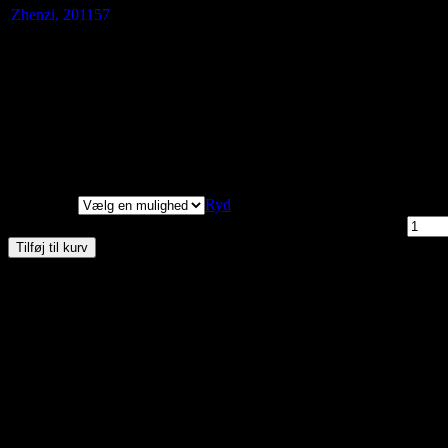
Zhenzi, 201157
Størrelse
M
L
XL
Længde målt fra
78
80
81
skuldersøm
Brystmål
132
142
150
Hoftemål
146
154
164
Lange ærmer
Vi har målt tøjet, alle
mål er +/- 2 cm.
Størrelser
Ryd
Zhenzi, Della Softshell Jakke, Pink Orchid, Style 201157 antal
Tilføj til kurv
Materialer:
95% polyester og 5% elastan
Skånevask 30 grader
Kan du ikke finde den størrelse du gerne vil have – så kontakt os ent
Relaterede varer