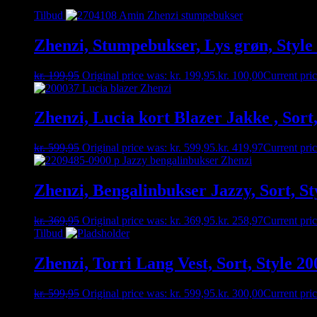
Tilbud
Zhenzi, Stumpebukser, Lys grøn, Style
kr.
199,95
Original price was: kr. 199,95.
kr.
100,00
Current pric
Zhenzi, Lucia kort Blazer Jakke , Sort
kr.
599,95
Original price was: kr. 599,95.
kr.
419,97
Current pric
Zhenzi, Bengalinbukser Jazzy, Sort, S
kr.
369,95
Original price was: kr. 369,95.
kr.
258,97
Current pric
Tilbud
Zhenzi, Torri Lang Vest, Sort, Style 2
kr.
599,95
Original price was: kr. 599,95.
kr.
300,00
Current pric