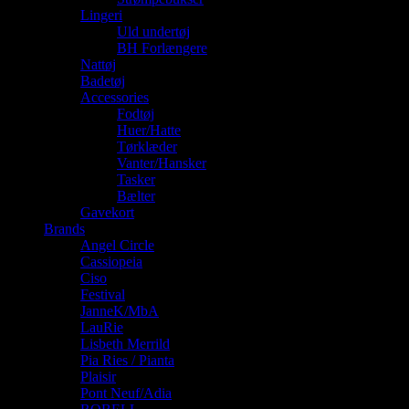
Lingeri
Uld undertøj
BH Forlængere
Nattøj
Badetøj
Accessories
Fodtøj
Huer/Hatte
Tørklæder
Vanter/Hansker
Tasker
Bælter
Gavekort
Brands
Angel Circle
Cassiopeia
Ciso
Festival
JanneK/MbA
LauRie
Lisbeth Merrild
Pia Ries / Pianta
Plaisir
Pont Neuf/Adia