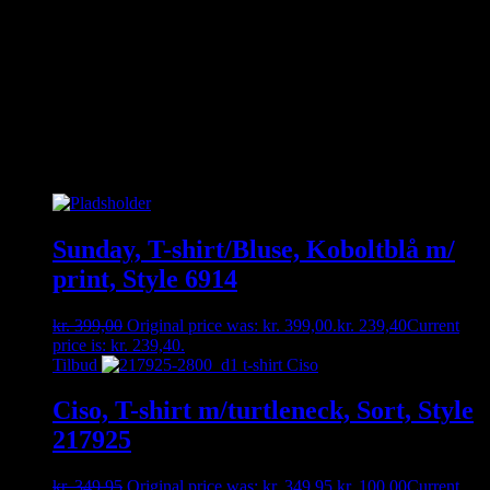
Kan du ikke finde den størrelse du gerne vil have – så kontakt os
enten på besked, mail eller tlf. 30356005. måske har vi den
hængende i vores fysiske butik 🙂
Relaterede varer
Sunday, T-shirt/Bluse, Koboltblå m/
print, Style 6914
kr.
399,00
Original price was: kr. 399,00.
kr.
239,40
Current
price is: kr. 239,40.
Tilbud
Ciso, T-shirt m/turtleneck, Sort, Style
217925
kr.
349,95
Original price was: kr. 349,95.
kr.
100,00
Current