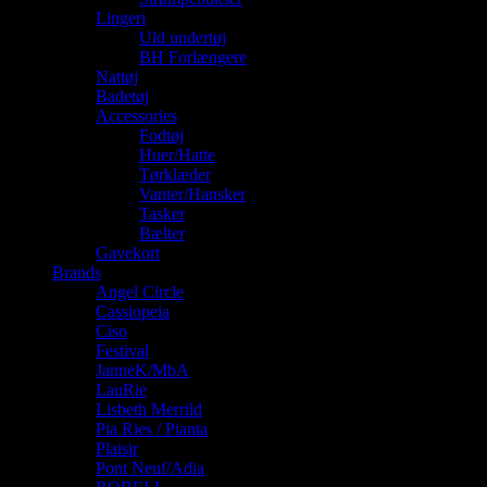
Lingeri
Uld undertøj
BH Forlængere
Nattøj
Badetøj
Accessories
Fodtøj
Huer/Hatte
Tørklæder
Vanter/Hansker
Tasker
Bælter
Gavekort
Brands
Angel Circle
Cassiopeia
Ciso
Festival
JanneK/MbA
LauRie
Lisbeth Merrild
Pia Ries / Pianta
Plaisir
Pont Neuf/Adia