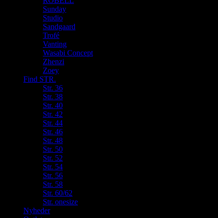
ROBELL
Sunday
Studio
Sandgaard
Trofé
Vanting
Wasabi Concept
Zhenzi
Zoey
Find STR.
Str. 36
Str. 38
Str. 40
Str. 42
Str. 44
Str. 46
Str. 48
Str. 50
Str. 52
Str. 54
Str. 56
Str. 58
Str. 60/62
Str. onesize
Nyheder