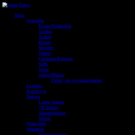
Shop
Overdele
Kjoler/Nederdele
Tunika
T-shirt
Bluser
Skjorter
Toppe
Cardigan/Kimono
Strik
Veste
Jakker/Blazer
Vinter- og overgangsjakker
Leggins
Poncho’er
Bukser
Lange bukser
7/8 bukser
Stumpebukser
Shorts
Nederdele
Strømper
Strømpebukser