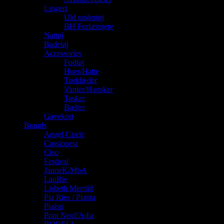
Lingeri
Uld undertøj
BH Forlængere
Nattøj
Badetøj
Accessories
Fodtøj
Huer/Hatte
Tørklæder
Vanter/Hansker
Tasker
Bælter
Gavekort
Brands
Angel Circle
Cassiopeia
Ciso
Festival
JanneK/MbA
LauRie
Lisbeth Merrild
Pia Ries / Pianta
Plaisir
Pont Neuf/Adia