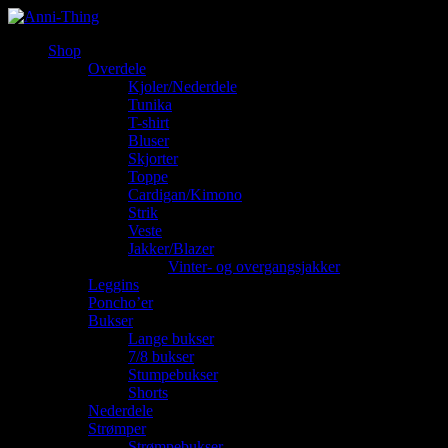
Shop
Overdele
Kjoler/Nederdele
Tunika
T-shirt
Bluser
Skjorter
Toppe
Cardigan/Kimono
Strik
Veste
Jakker/Blazer
Vinter- og overgangsjakker
Leggins
Poncho’er
Bukser
Lange bukser
7/8 bukser
Stumpebukser
Shorts
Nederdele
Strømper
Strømpebukser