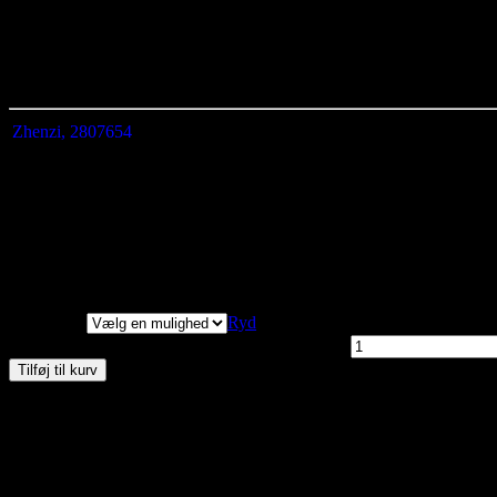
Bunden runder op i siderne.
Meget elegant med mønstrede leggins eller strømpebukser.
Den er fremstillet i 100% viskose, hvilket gør den dejlig åndbar.
Zhenzi, 2807654
Størrelse
M
L
XL
2XL
Længde fra midten
100
103
105
107
Brystmål
124
134
144
154
Hoftemål
150
160
170
180
Lange ærmer
Vi har målt tøjet, alle
mål er +/- 2 cm.
Størrelser
Ryd
Zhenzi, Lorelai Kjole, Sort, Style 2807654 antal
Tilføj til kurv
Materiale: 100% viskose
ask 30 grader