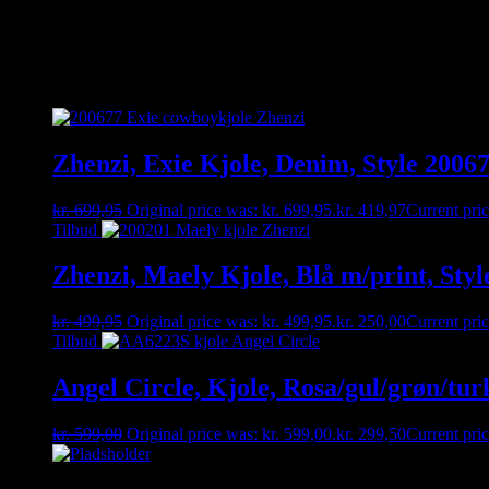
Kan du ikke finde den størrelse du gerne vil have – så kontakt os ent
Relaterede varer
Zhenzi, Exie Kjole, Denim, Style 2006
kr.
699,95
Original price was: kr. 699,95.
kr.
419,97
Current pric
Tilbud
Zhenzi, Maely Kjole, Blå m/print, Styl
kr.
499,95
Original price was: kr. 499,95.
kr.
250,00
Current pric
Tilbud
Angel Circle, Kjole, Rosa/gul/grøn/tur
kr.
599,00
Original price was: kr. 599,00.
kr.
299,50
Current pric