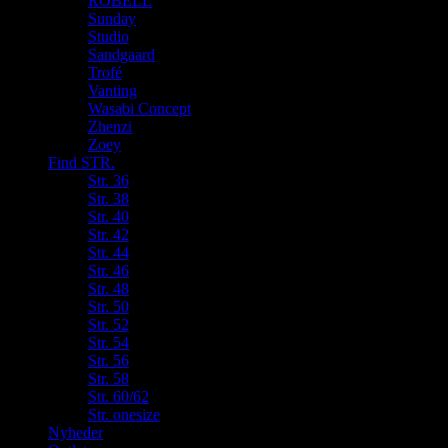
ROBELL
Sunday
Studio
Sandgaard
Trofé
Vanting
Wasabi Concept
Zhenzi
Zoey
Find STR.
Str. 36
Str. 38
Str. 40
Str. 42
Str. 44
Str. 46
Str. 48
Str. 50
Str. 52
Str. 54
Str. 56
Str. 58
Str. 60/62
Str. onesize
Nyheder