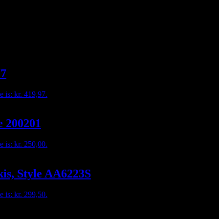
en på besked, mail eller tlf. 30356005. måske har vi den hængende i vor
77
e is: kr. 419,97.
e 200201
e is: kr. 250,00.
kis, Style AA6223S
e is: kr. 299,50.