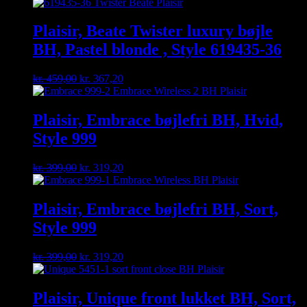
price
price
was:
is:
kr. 459,00.
kr. 367,20.
Plaisir, Beate Twister luxury bøjle
BH, Pastel blonde , Style 619435-36
Original
Current
kr.
459,00
kr.
367,20
price
price
was:
is:
kr. 459,00.
kr. 367,20.
Plaisir, Embrace bøjlefri BH, Hvid,
Style 999
Original
Current
kr.
399,00
kr.
319,20
price
price
was:
is:
kr. 399,00.
kr. 319,20.
Plaisir, Embrace bøjlefri BH, Sort,
Style 999
Original
Current
kr.
399,00
kr.
319,20
price
price
was:
is:
kr. 399,00.
kr. 319,20.
Plaisir, Unique front lukket BH, Sort,