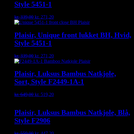
Style 5451-1
Original
Current
kr.
339,00
kr.
271,20
price
price
was:
is:
kr. 339,00.
kr. 271,20.
Plaisir, Unique front lukket BH, Hvid,
Style 5451-1
Original
Current
kr.
339,00
kr.
271,20
price
price
was:
is:
kr. 339,00.
kr. 271,20.
Plaisir, Luksus Bambus Natkjole,
Sort, Style F2449-1A-1
Original
Current
kr.
649,00
kr.
519,20
price
price
was:
is:
kr. 649,00.
kr. 519,20.
Plaisir, Luksus Bambus Natkjole, Blå,
Style F2906
Original
Current
kr.
559,00
kr.
447,20