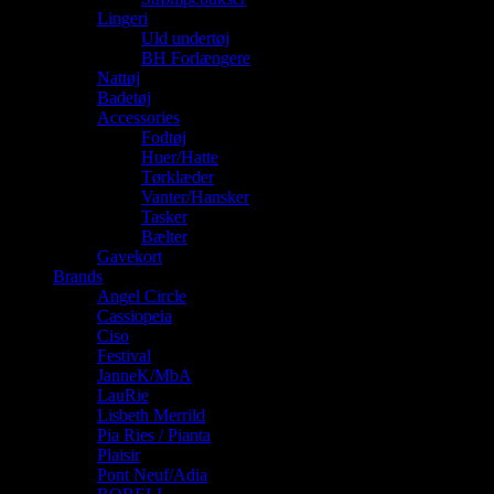
Lingeri
Uld undertøj
BH Forlængere
Nattøj
Badetøj
Accessories
Fodtøj
Huer/Hatte
Tørklæder
Vanter/Hansker
Tasker
Bælter
Gavekort
Brands
Angel Circle
Cassiopeia
Ciso
Festival
JanneK/MbA
LauRie
Lisbeth Merrild
Pia Ries / Pianta
Plaisir
Pont Neuf/Adia