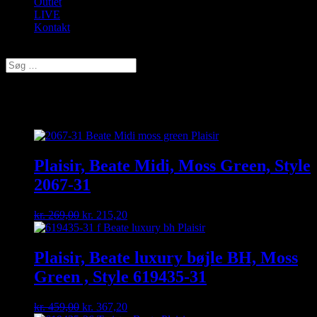
Outlet
LIVE
Kontakt
Vælg en side
Plaisir
Plaisir, Beate Midi, Moss Green, Style
2067-31
Original
Current
kr.
269,00
kr.
215,20
price
price
was:
is:
kr. 269,00.
kr. 215,20.
Plaisir, Beate luxury bøjle BH, Moss
Green , Style 619435-31
Original
Current
kr.
459,00
kr.
367,20