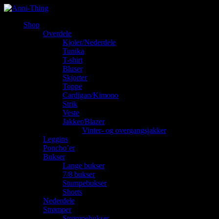
Shop
Overdele
Kjoler/Nederdele
Tunika
T-shirt
Bluser
Skjorter
Toppe
Cardigan/Kimono
Strik
Veste
Jakker/Blazer
Vinter- og overgangsjakker
Leggins
Poncho’er
Bukser
Lange bukser
7/8 bukser
Stumpebukser
Shorts
Nederdele
Strømper
Strømpebukser