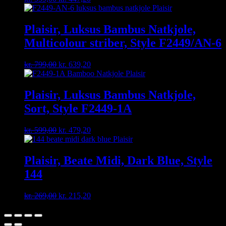
price
price
was:
is:
kr. 559,00.
kr. 447,20.
Plaisir, Luksus Bambus Natkjole,
Multicolour striber, Style F2449/AN-6
Original
Current
kr.
799,00
kr.
639,20
price
price
was:
is:
kr. 799,00.
kr. 639,20.
Plaisir, Luksus Bambus Natkjole,
Sort, Style F2449-1A
Original
Current
kr.
599,00
kr.
479,20
price
price
was:
is:
kr. 599,00.
kr. 479,20.
Plaisir, Beate Midi, Dark Blue, Style
144
Original
Current
kr.
269,00
kr.
215,20
price
price
was:
is:
kr. 269,00.
kr. 215,20.