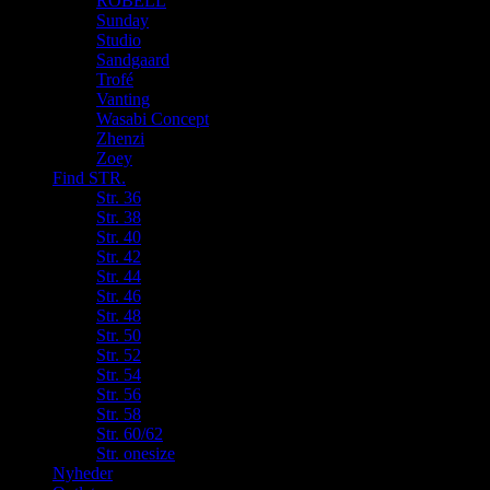
ROBELL
Sunday
Studio
Sandgaard
Trofé
Vanting
Wasabi Concept
Zhenzi
Zoey
Find STR.
Str. 36
Str. 38
Str. 40
Str. 42
Str. 44
Str. 46
Str. 48
Str. 50
Str. 52
Str. 54
Str. 56
Str. 58
Str. 60/62
Str. onesize
Nyheder