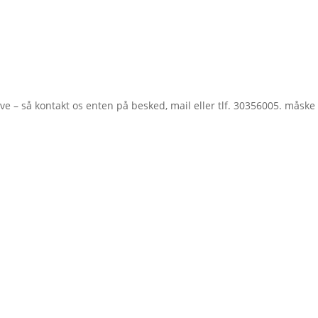
bøjle
BH,
Moss
Green
,
Style
619435-
ave – så kontakt os enten på besked, mail eller tlf. 30356005. måsk
31
antal