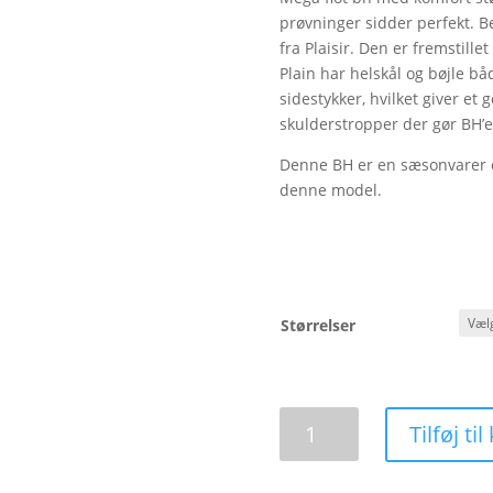
kr. 4
prøvninger sidder perfekt. B
fra Plaisir. Den er fremstille
Plain har helskål og bøjle bå
sidestykker, hvilket giver et 
skulderstropper der gør BH’e
Denne BH er en sæsonvarer og
denne model.
Størrelser
Plaisir,
Tilføj til
Beate
luxury