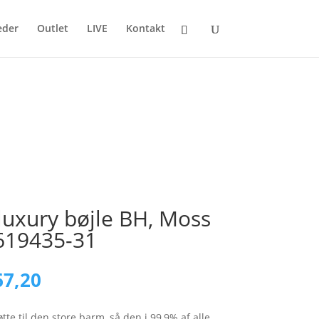
eder
Outlet
LIVE
Kontakt
 luxury bøjle BH, Moss
 619435-31
nal
Current
7,20
price
is:
te til den store barm, så den i 99,9% af alle