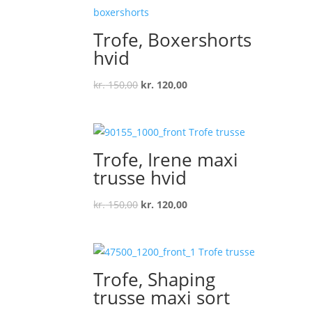
kr. 150,00.
kr. 120,00.
Trofe, Boxershorts
hvid
Original
Current
kr.
150,00
kr.
120,00
price
price
was:
is:
kr. 150,00.
kr. 120,00.
Trofe, Irene maxi
trusse hvid
Original
Current
kr.
150,00
kr.
120,00
price
price
was:
is:
kr. 150,00.
kr. 120,00.
Trofe, Shaping
trusse maxi sort