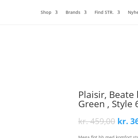
Shop
Brands
Find STR.
Nyh
Plaisir, Beate
Green , Style
Origi
kr.
459,00
kr.
36
price
was:
Mega flot bh med komfort støt