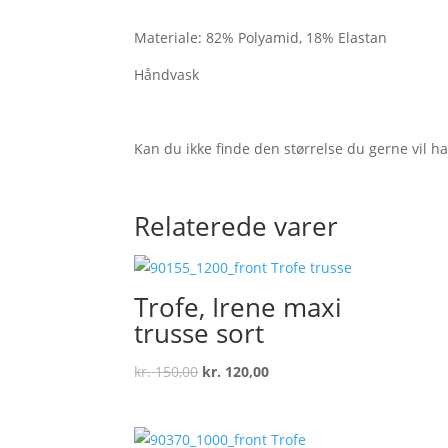
Materiale: 82% Polyamid, 18% Elastan
Håndvask
Kan du ikke finde den størrelse du gerne vil h
Relaterede varer
Trofe, Irene maxi
trusse sort
Original
Current
kr.
150,00
kr.
120,00
price
price
was:
is: