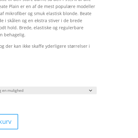
59,00.
kr. 367,20.
eate Plain er en af de mest populære modeller
t af mikrofiber og smuk elastisk blonde. Beate
de i skålen og en ekstra stiver i de brede
godt hold. Brede, elastiske og regulerbare
n behagelig.
 der kan ikke skaffe yderligere størrelser i
 kurv