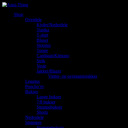
Shop
Overdele
Kjoler/Nederdele
Tunika
T-shirt
Bluser
Skjorter
Toppe
Cardigan/Kimono
Strik
Veste
Jakker/Blazer
Vinter- og overgangsjakker
Leggins
Poncho’er
Bukser
Lange bukser
7/8 bukser
Stumpebukser
Shorts
Nederdele
Strømper
Strømpebukser