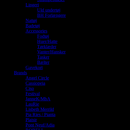
Lingeri
Uld undertøj
BH Forlængere
Nattøj
Badetøj
Accessories
Fodtøj
Huer/Hatte
Tørklæder
Vanter/Hansker
Tasker
Bælter
Gavekort
Brands
Angel Circle
Cassiopeia
Ciso
Festival
JanneK/MbA
LauRie
Lisbeth Merrild
Pia Ries / Pianta
Plaisir
Pont Neuf/Adia