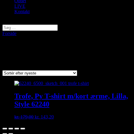
Outlet
LIVE
Kontakt
Vælg en side
Forside
/ Varer tagged “62241”
62241
Viser et enkelt resultat
Trofe, Py T-shirt m/kort ærme, Lilla,
Style 62240
Original
Current
kr.
179,00
kr.
143,20
price
price
was:
is:
kr. 179,00.
kr. 143,20.