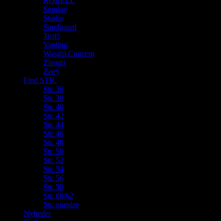
ROBELL
Sunday
Studio
Sandgaard
Trofé
Vanting
Wasabi Concept
Zhenzi
Zoey
Find STR.
Str. 36
Str. 38
Str. 40
Str. 42
Str. 44
Str. 46
Str. 48
Str. 50
Str. 52
Str. 54
Str. 56
Str. 58
Str. 60/62
Str. onesize
Nyheder