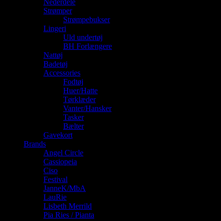
Nederdele
Strømper
Strømpebukser
Lingeri
Uld undertøj
BH Forlængere
Nattøj
Badetøj
Accessories
Fodtøj
Huer/Hatte
Tørklæder
Vanter/Hansker
Tasker
Bælter
Gavekort
Brands
Angel Circle
Cassiopeia
Ciso
Festival
JanneK/MbA
LauRie
Lisbeth Merrild
Pia Ries / Pianta