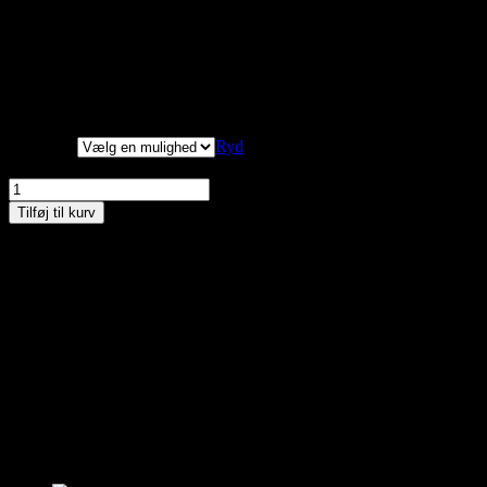
Kvaliteten er let og behagelig. Den sidder og bliver siddende da der
er elastik under armene.
Match med en strik eller en kjole for et feminint look.
Størrelse
Ryd
Cassiopeia, "Snyde" Skjorte, Hvid, Style Collarina antal
Tilføj til kurv
Materiale: 100% bomuld
Vask ved 30 grader
Kan du ikke finde den størrelse du gerne vil have – så kontakt os
enten på besked, mail eller tlf. 30356005. måske har vi den
hængende i vores fysiske butik 🙂
Relaterede varer