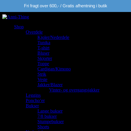
Fri fragt over 600,- / Gratis afhentning i butik
Shop
Overdele
Kjoler/Nederdele
Tunika
T-shirt
Bluser
Skjorter
Toppe
Cardigan/Kimono
Strik
Veste
Jakker/Blazer
Vinter- og overgangsjakker
Leggins
Poncho’er
Bukser
Lange bukser
7/8 bukser
Stumpebukser
Shorts