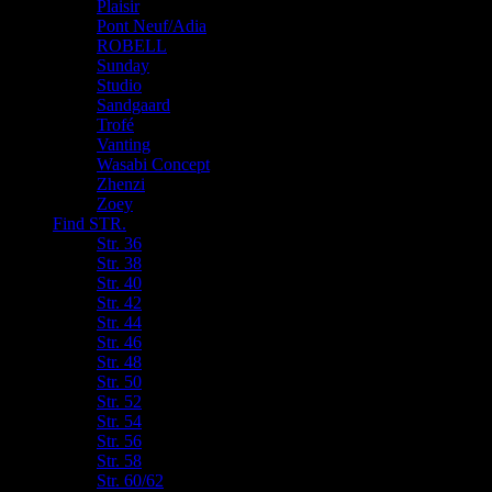
Plaisir
Pont Neuf/Adia
ROBELL
Sunday
Studio
Sandgaard
Trofé
Vanting
Wasabi Concept
Zhenzi
Zoey
Find STR.
Str. 36
Str. 38
Str. 40
Str. 42
Str. 44
Str. 46
Str. 48
Str. 50
Str. 52
Str. 54
Str. 56
Str. 58
Str. 60/62