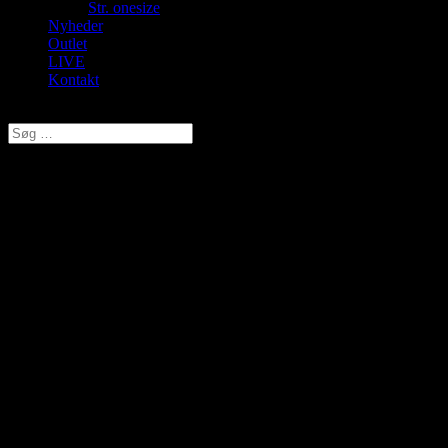
Str. onesize
Nyheder
Outlet
LIVE
Kontakt
Vælg en side
Cassiopeia, “Snyde” Skjorte,
Hvid, Style Collarina
kr.
120,00
Original price was: kr. 120,00.
kr.
96,00
Current price is:
kr. 96,00.
Smart skjorte krave fra Cassiopeia
Perfekt hvis man gerne vil have skjorte krave looket,
men gerne vil undgå 2 lag.
Længden er 50 cm