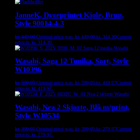
JanneK, Dyreprintet Kjole, Brun,
Style 90014-4-3
kr.
449,00
Original price was: kr. 449,00.
kr.
314,30
Current
price is: kr. 314,30.
Wasabi, Saga 12 Tunika, Sort, Style
W10396
kr.
599,95
Original price was: kr. 599,95.
kr.
419,97
Current
price is: kr. 419,97.
Wasabi, Nea 2 Skjorte, Blå m/print,
Style W10534
kr.
399,95
Original price was: kr. 399,95.
kr.
279,97
Current
price is: kr. 279,97.