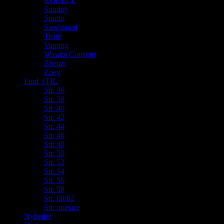
ROBELL
Sunday
Studio
Sandgaard
Trofé
Vanting
Wasabi Concept
Zhenzi
Zoey
Find STR.
Str. 36
Str. 38
Str. 40
Str. 42
Str. 44
Str. 46
Str. 48
Str. 50
Str. 52
Str. 54
Str. 56
Str. 58
Str. 60/62
Str. onesize
Nyheder