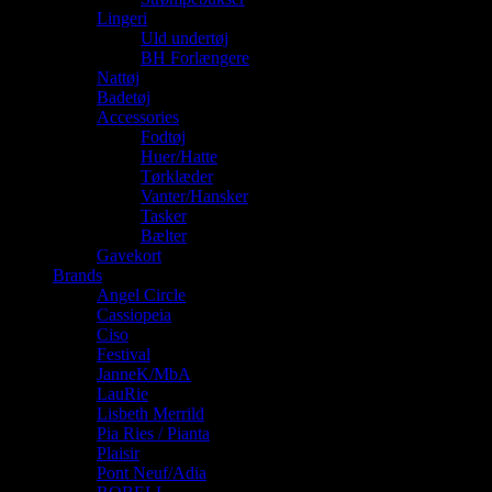
Lingeri
Uld undertøj
BH Forlængere
Nattøj
Badetøj
Accessories
Fodtøj
Huer/Hatte
Tørklæder
Vanter/Hansker
Tasker
Bælter
Gavekort
Brands
Angel Circle
Cassiopeia
Ciso
Festival
JanneK/MbA
LauRie
Lisbeth Merrild
Pia Ries / Pianta
Plaisir
Pont Neuf/Adia