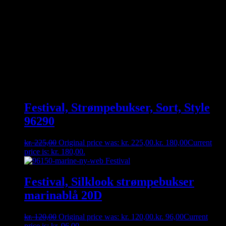
Håndvaskes
Kan du ikke finde den størrelse du gerne vil have – så kontakt os
enten på besked, mail eller tlf. 30356005. måske har vi den
hængende i vores fysiske butik 🙂
Relaterede varer
Festival, Strømpebukser, Sort, Style
96290
kr.
225,00
Original price was: kr. 225,00.
kr.
180,00
Current
price is: kr. 180,00.
Festival, Silklook strømpebukser
marinablå 20D
kr.
120,00
Original price was: kr. 120,00.
kr.
96,00
Current
price is: kr. 96,00.