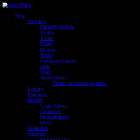
Shop
Overdele
Kjoler/Nederdele
Tunika
T-shirt
Bluser
Skjorter
Toppe
Cardigan/Kimono
Strik
Veste
Jakker/Blazer
Vinter- og overgangsjakker
Leggins
Poncho’er
Bukser
Lange bukser
7/8 bukser
Stumpebukser
Shorts
Nederdele
Strømper
Strømpebukser