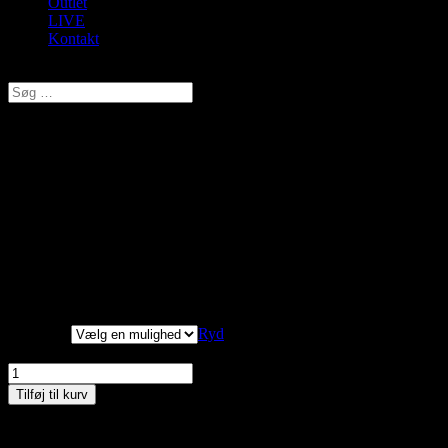
Outlet
LIVE
Kontakt
Vælg en side
Festival, Strømpebukser, Blue
petrol 40D, Style 96130
kr.
145,00
Original price was: kr. 145,00.
kr.
116,00
Current price is:
kr. 116,00.
Ensfarvede blue petrol microfiber strømpebukser. 40 DEN
Størrelse
Ryd
Festival, Strømpebukser, Blue petrol 40D, Style 96130 antal
Tilføj til kurv
Materiale: 86% polyamid og 14% elastan