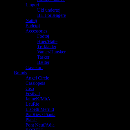
Lingeri
Uld undertøj
BH Forlængere
Nattøj
Badetøj
Accessories
Fodtøj
Huer/Hatte
Tørklæder
Vanter/Hansker
Tasker
Bælter
Gavekort
Brands
Angel Circle
Cassiopeia
Ciso
Festival
JanneK/MbA
LauRie
Lisbeth Merrild
Pia Ries / Pianta
Plaisir
Pont Neuf/Adia