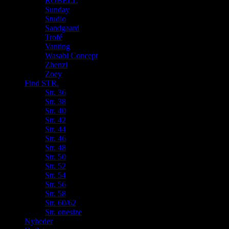
ROBELL
Sunday
Studio
Sandgaard
Trofé
Vanting
Wasabi Concept
Zhenzi
Zoey
Find STR.
Str. 36
Str. 38
Str. 40
Str. 42
Str. 44
Str. 46
Str. 48
Str. 50
Str. 52
Str. 54
Str. 56
Str. 58
Str. 60/62
Str. onesize
Nyheder