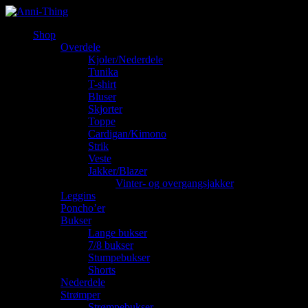
Shop
Overdele
Kjoler/Nederdele
Tunika
T-shirt
Bluser
Skjorter
Toppe
Cardigan/Kimono
Strik
Veste
Jakker/Blazer
Vinter- og overgangsjakker
Leggins
Poncho’er
Bukser
Lange bukser
7/8 bukser
Stumpebukser
Shorts
Nederdele
Strømper
Strømpebukser