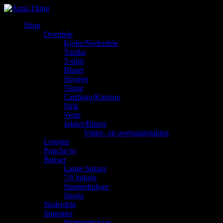
Shop
Overdele
Kjoler/Nederdele
Tunika
T-shirt
Bluser
Skjorter
Toppe
Cardigan/Kimono
Strik
Veste
Jakker/Blazer
Vinter- og overgangsjakker
Leggins
Poncho’er
Bukser
Lange bukser
7/8 bukser
Stumpebukser
Shorts
Nederdele
Strømper
Strømpebukser