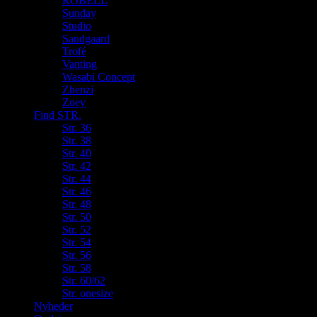
ROBELL
Sunday
Studio
Sandgaard
Trofé
Vanting
Wasabi Concept
Zhenzi
Zoey
Find STR.
Str. 36
Str. 38
Str. 40
Str. 42
Str. 44
Str. 46
Str. 48
Str. 50
Str. 52
Str. 54
Str. 56
Str. 58
Str. 60/62
Str. onesize
Nyheder