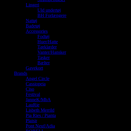
Lingeri
Uld undertøj
BH Forlængere
Nattøj
Badetøj
Accessories
Fodtøj
Huer/Hatte
Tørklæder
Vanter/Hansker
Tasker
Bælter
Gavekort
Brands
Angel Circle
Cassiopeia
Ciso
Festival
JanneK/MbA
LauRie
Lisbeth Merrild
Pia Ries / Pianta
Plaisir
Pont Neuf/Adia