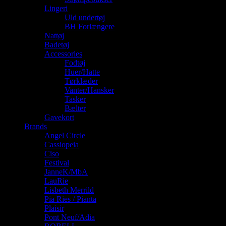
Lingeri
Uld undertøj
BH Forlængere
Nattøj
Badetøj
Accessories
Fodtøj
Huer/Hatte
Tørklæder
Vanter/Hansker
Tasker
Bælter
Gavekort
Brands
Angel Circle
Cassiopeia
Ciso
Festival
JanneK/MbA
LauRie
Lisbeth Merrild
Pia Ries / Pianta
Plaisir
Pont Neuf/Adia