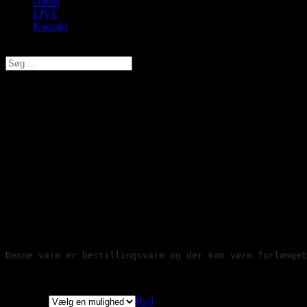
Outlet
LIVE
Kontakt
Vælg en side
Trofe, BH Forlænger 3 hægter
(5,5 cm) , Hvid, Style 81300
kr.
29,00
Original price was: kr. 29,00.
kr.
23,20
Current price is:
kr. 23,20.
Brug bh-forlængelse 3 × 3 hægter bag på bh'en 

for at øge omkredsen. 

Passer til din yndlings bh, der har 3 hægter 

ved siden af hinanden - 1,5 cm imellem hver. 

Denne vare er bestillingsvare og der kan være forlænget
Størrelse
Ryd