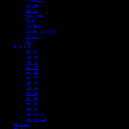
ROBELL
Sunday
Studio
Sandgaard
Trofé
Vanting
Wasabi Concept
Zhenzi
Zoey
Find STR.
Str. 36
Str. 38
Str. 40
Str. 42
Str. 44
Str. 46
Str. 48
Str. 50
Str. 52
Str. 54
Str. 56
Str. 58
Str. 60/62
Str. onesize
Nyheder