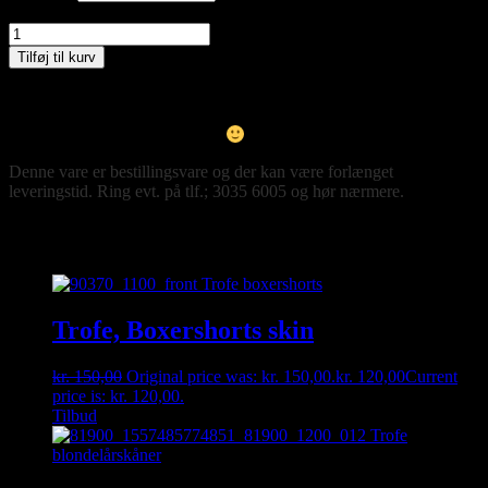
Trofe, BH Forlænger 3 hægter (5,5 cm) , Hvid, Style 81300 antal
Tilføj til kurv
Kan du ikke finde den størrelse du gerne vil have – så kontakt os
enten på besked, mail eller tlf. 30356005. måske har vi den
hængende i vores fysiske butik
Denne vare er bestillingsvare og der kan være forlænget
leveringstid. Ring evt. på tlf.; 3035 6005 og hør nærmere.
Relaterede varer
Trofe, Boxershorts skin
kr.
150,00
Original price was: kr. 150,00.
kr.
120,00
Current
price is: kr. 120,00.
Tilbud