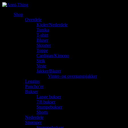
Shop
Overdele
Kjoler/Nederdele
Tunika
T-shirt
Bluser
Skjorter
Toppe
Cardigan/Kimono
Strik
Veste
Jakker/Blazer
Vinter- og overgangsjakker
Leggins
Poncho’er
Bukser
Lange bukser
7/8 bukser
Stumpebukser
Shorts
Nederdele
Strømper
Strømpebukser